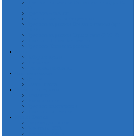
Простыни на резинки Сатин печатные (арт. PCT-
R)
Простынь АкваСтоп
Простынь махровая без резинки
Простынь на резинке Поплин печатные (арт.
PRPP)
Простынь на резинке Страйп-сатин(PRC-R)
Простынь Поплин без резинки
Простынь Поплин на резинке
Разное
Набор для кухни
Прихватки
Руковичка-прихватка
Домашняя одежда
Детская
Халаты Махра
Отдельные предметы
Наволочки
Пододеяльники
Простыни классические
Простыни на резинке
Кухня и Ванная
Коврики для ванной
Полотенца IRYA
Полотенца Valtery