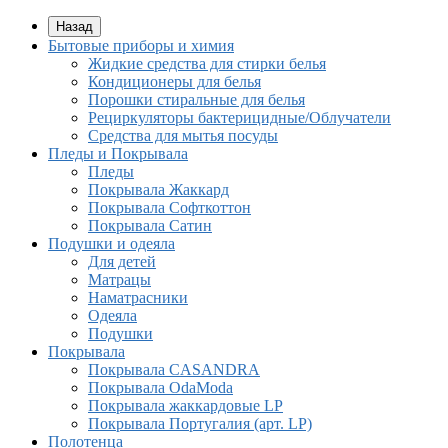
Назад
Бытовые приборы и химия
Жидкие средства для стирки белья
Кондиционеры для белья
Порошки стиральные для белья
Рециркуляторы бактерицидные/Облучатели
Средства для мытья посуды
Пледы и Покрывала
Пледы
Покрывала Жаккард
Покрывала Софткоттон
Покрывала Сатин
Подушки и одеяла
Для детей
Матрацы
Наматрасники
Одеяла
Подушки
Покрывала
Покрывалa CASANDRA
Покрывала OdaModa
Покрывала жаккардовые LP
Покрывала Португалия (арт. LP)
Полотенца