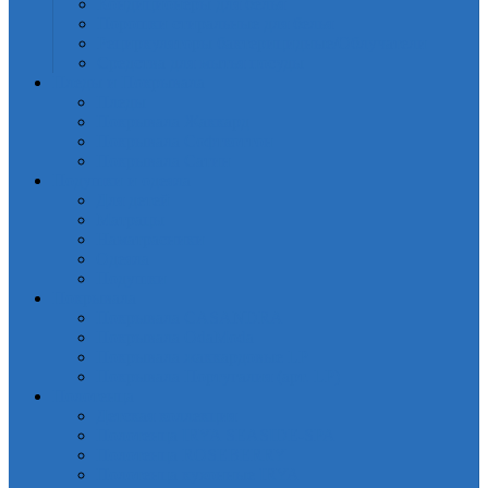
Кондиционеры для белья
Порошки стиральные для белья
Рециркуляторы бактерицидные/Облучатели
Средства для мытья посуды
Пледы и Покрывала
Пледы
Покрывала Жаккард
Покрывала Софткоттон
Покрывала Сатин
Подушки и одеяла
Для детей
Матрацы
Наматрасники
Одеяла
Подушки
Покрывала
Покрывалa CASANDRA
Покрывала OdaModa
Покрывала жаккардовые LP
Покрывала Португалия (арт. LP)
Полотенца
Детская коллекция
Полотенца IRYA SEASIDE-SPA
Полотенца ROSEBERRY
Полотенца кухонные IRYA