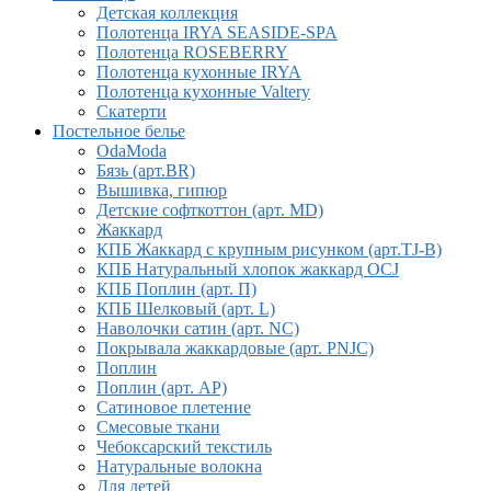
Детская коллекция
Полотенца IRYA SEASIDE-SPA
Полотенца ROSEBERRY
Полотенца кухонные IRYA
Полотенца кухонные Valtery
Скатерти
Постельное белье
OdaModa
Бязь (арт.BR)
Вышивка, гипюр
Детские софткоттон (арт. MD)
Жаккард
КПБ Жаккард с крупным рисунком (арт.TJ-B)
КПБ Натуральный хлопок жаккард OCJ
КПБ Поплин (арт. П)
КПБ Шелковый (арт. L)
Наволочки сатин (арт. NC)
Покрывала жаккардовые (арт. PNJC)
Поплин
Поплин (арт. AP)
Сатиновое плетение
Смесовые ткани
Чебоксарский текстиль
Натуральные волокна
Для детей