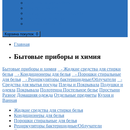
Полотенца мультибренд
Скатерти Valtery
Скатерти рулонные. Клеенка
Фартуки и сидушки
Шторки для душа
Корзина
покупок
: 0
Главная
Бытовые приборы и химия
Бытовые приборы и химия
- Жидкие средства для стирки
белья
- Кондиционеры для белья
- Порошки стиральные
для белья
- Рециркуляторы бактерицидные/Облучатели
-
Средства для мытья посуды
Пледы и Покрывала
Подушки и
одеяла
Покрывала
Полотенца
Постельное белье
Простыни
Разное
Домашняя одежда
Отдельные предметы
Кухня и
Ванная
Жидкие средства для стирки белья
Кондиционеры для белья
Порошки стиральные для белья
Рециркуляторы бактерицидные/Облучатели