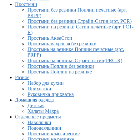
Простыни
Простыни без резинки Поплин печатные (арт.
PKPP)
Простыни без резинки Страйп-Сатин (арт. PCR)
Простыни на резинки Сатин печатные (арт. PCT-
R)
Простынь АкваСтоп
Простынь махровая без резинки
Простынь на резинке Поплин печатные (арт.
PRPP)
Простынь на резинке Страйп-сатин(PRC-R)
Простынь Поплин без резинки
Простынь Поплин на резинке
Разное
Набор для кухни
Прихватки
Руковичка-прихватка
Домашняя одежда
Детская
Халаты Махра
Отдельные предметы
Наволочки
Пододеяльники
Простыни классические
Простыни на резинке