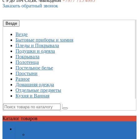
с 9 до 18ч
Сб,Вс -выходной
+7977
715 4995
Заказать обратный звонок
Везде
Везде
Бытовые приборы и химия
Пледы и Покрывала
Подушки и одеяла
Покрывала
Полотенца
Постельное белье
Простыни
Разное
Домашняя одежда
Отдельные предметы
Кухня и Ванная
Каталог
товаров
Бытовые приборы и химия
Жидкие средства для стирки белья