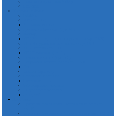
Полотенца кухонные Valtery
Скатерти
Постельное белье
OdaModa
Бязь (арт.BR)
Вышивка, гипюр
Детские софткоттон (арт. MD)
Жаккард
КПБ Жаккард с крупным рисунком (арт.TJ-B)
КПБ Натуральный хлопок жаккард OCJ
КПБ Поплин (арт. П)
КПБ Шелковый (арт. L)
Наволочки сатин (арт. NC)
Покрывала жаккардовые (арт. PNJC)
Поплин
Поплин (арт. AP)
Сатиновое плетение
Смесовые ткани
Чебоксарский текстиль
Натуральные волокна
Для детей
Простыни
Простыни без резинки Поплин печатные (арт.
PKPP)
Простыни без резинки Страйп-Сатин (арт. PCR)