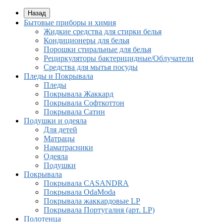
Назад
Бытовые приборы и химия
Жидкие средства для стирки белья
Кондиционеры для белья
Порошки стиральные для белья
Рециркуляторы бактерицидные/Облучатели
Средства для мытья посуды
Пледы и Покрывала
Пледы
Покрывала Жаккард
Покрывала Софткоттон
Покрывала Сатин
Подушки и одеяла
Для детей
Матрацы
Наматрасники
Одеяла
Подушки
Покрывала
Покрывалa CASANDRA
Покрывала OdaModa
Покрывала жаккардовые LP
Покрывала Португалия (арт. LP)
Полотенца