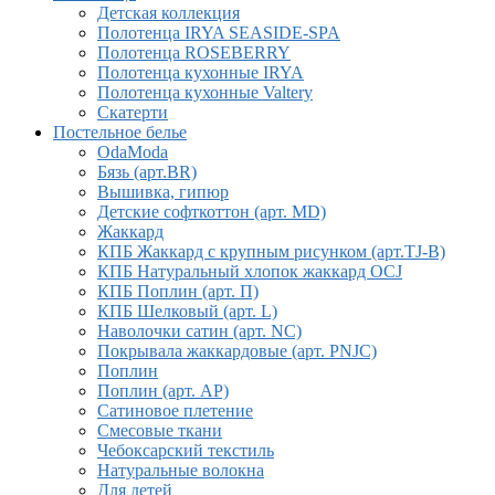
Детская коллекция
Полотенца IRYA SEASIDE-SPA
Полотенца ROSEBERRY
Полотенца кухонные IRYA
Полотенца кухонные Valtery
Скатерти
Постельное белье
OdaModa
Бязь (арт.BR)
Вышивка, гипюр
Детские софткоттон (арт. MD)
Жаккард
КПБ Жаккард с крупным рисунком (арт.TJ-B)
КПБ Натуральный хлопок жаккард OCJ
КПБ Поплин (арт. П)
КПБ Шелковый (арт. L)
Наволочки сатин (арт. NC)
Покрывала жаккардовые (арт. PNJC)
Поплин
Поплин (арт. AP)
Сатиновое плетение
Смесовые ткани
Чебоксарский текстиль
Натуральные волокна
Для детей