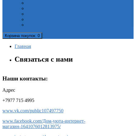
Полотенца мультибренд
Скатерти Valtery
Скатерти рулонные. Клеенка
Фартуки и сидушки
Шторки для душа
Корзина
покупок
: 0
Главная
Связаться с нами
Наши контакты:
Адрес
+7977 715 4995
www.vk.com/public107497750
www.facebook.com/Дом-уюта-интернет-
магазин-1641076012813975/