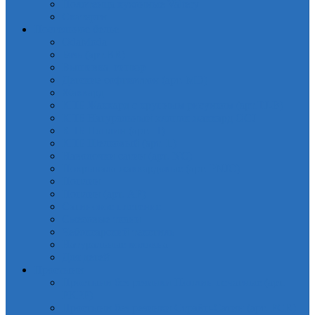
Полотенца кухонные Valtery
Скатерти
Постельное белье
OdaModa
Бязь (арт.BR)
Вышивка, гипюр
Детские софткоттон (арт. MD)
Жаккард
КПБ Жаккард с крупным рисунком (арт.TJ-B)
КПБ Натуральный хлопок жаккард OCJ
КПБ Поплин (арт. П)
КПБ Шелковый (арт. L)
Наволочки сатин (арт. NC)
Покрывала жаккардовые (арт. PNJC)
Поплин
Поплин (арт. AP)
Сатиновое плетение
Смесовые ткани
Чебоксарский текстиль
Натуральные волокна
Для детей
Простыни
Простыни без резинки Поплин печатные (арт.
PKPP)
Простыни без резинки Страйп-Сатин (арт. PCR)