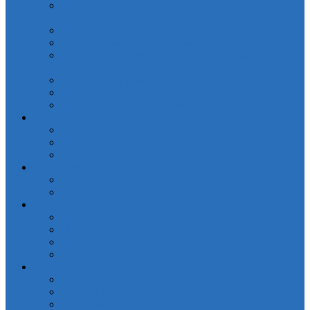
Простыни на резинки Сатин печатные (арт. PCT-
R)
Простынь АкваСтоп
Простынь махровая без резинки
Простынь на резинке Поплин печатные (арт.
PRPP)
Простынь на резинке Страйп-сатин(PRC-R)
Простынь Поплин без резинки
Простынь Поплин на резинке
Разное
Набор для кухни
Прихватки
Руковичка-прихватка
Домашняя одежда
Детская
Халаты Махра
Отдельные предметы
Наволочки
Пододеяльники
Простыни классические
Простыни на резинке
Кухня и Ванная
Коврики для ванной
Полотенца IRYA
Полотенца Valtery