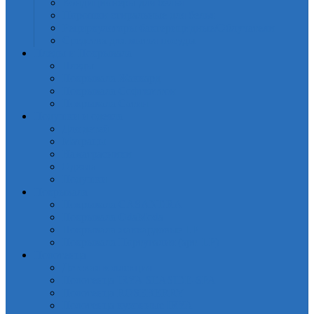
Кондиционеры для белья
Порошки стиральные для белья
Рециркуляторы бактерицидные/Облучатели
Средства для мытья посуды
Пледы и Покрывала
Пледы
Покрывала Жаккард
Покрывала Софткоттон
Покрывала Сатин
Подушки и одеяла
Для детей
Матрацы
Наматрасники
Одеяла
Подушки
Покрывала
Покрывалa CASANDRA
Покрывала OdaModa
Покрывала жаккардовые LP
Покрывала Португалия (арт. LP)
Полотенца
Детская коллекция
Полотенца IRYA SEASIDE-SPA
Полотенца ROSEBERRY
Полотенца кухонные IRYA