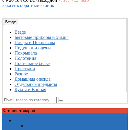
с 9 до 18ч
Сб,Вс -выходной
+7977
715 4995
Заказать обратный звонок
Везде
Везде
Бытовые приборы и химия
Пледы и Покрывала
Подушки и одеяла
Покрывала
Полотенца
Постельное белье
Простыни
Разное
Домашняя одежда
Отдельные предметы
Кухня и Ванная
Каталог
товаров
Бытовые приборы и химия
Жидкие средства для стирки белья