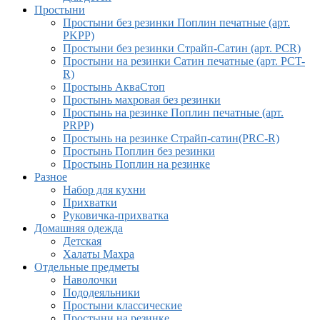
Простыни
Простыни без резинки Поплин печатные (арт.
PKPP)
Простыни без резинки Страйп-Сатин (арт. PCR)
Простыни на резинки Сатин печатные (арт. PCT-
R)
Простынь АкваСтоп
Простынь махровая без резинки
Простынь на резинке Поплин печатные (арт.
PRPP)
Простынь на резинке Страйп-сатин(PRC-R)
Простынь Поплин без резинки
Простынь Поплин на резинке
Разное
Набор для кухни
Прихватки
Руковичка-прихватка
Домашняя одежда
Детская
Халаты Махра
Отдельные предметы
Наволочки
Пододеяльники
Простыни классические
Простыни на резинке