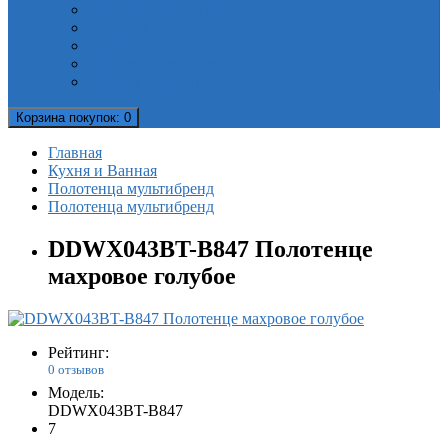
Полотенца мультибренд
Скатерти Valtery
Скатерти рулонные. Клеенка
Фартуки и сидушки
Шторки для душа
Корзина
покупок
: 0
Главная
Кухня и Ванная
Полотенца мультибренд
Полотенца мультибренд
DDWX043BT-B847 Полотенце
махровое голубое
Рейтинг:
0 отзывов
Модель:
DDWX043BT-B847
7