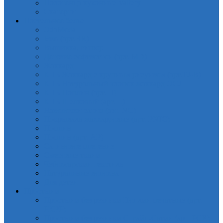
Полотенца кухонные Valtery
Скатерти
Постельное белье
OdaModa
Бязь (арт.BR)
Вышивка, гипюр
Детские софткоттон (арт. MD)
Жаккард
КПБ Жаккард с крупным рисунком (арт.TJ-B)
КПБ Натуральный хлопок жаккард OCJ
КПБ Поплин (арт. П)
КПБ Шелковый (арт. L)
Наволочки сатин (арт. NC)
Покрывала жаккардовые (арт. PNJC)
Поплин
Поплин (арт. AP)
Сатиновое плетение
Смесовые ткани
Чебоксарский текстиль
Натуральные волокна
Для детей
Простыни
Простыни без резинки Поплин печатные (арт.
PKPP)
Простыни без резинки Страйп-Сатин (арт. PCR)