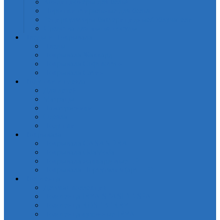
Кондиционеры для белья
Порошки стиральные для белья
Рециркуляторы бактерицидные/Облучатели
Средства для мытья посуды
Пледы и Покрывала
Пледы
Покрывала Жаккард
Покрывала Софткоттон
Покрывала Сатин
Подушки и одеяла
Для детей
Матрацы
Наматрасники
Одеяла
Подушки
Покрывала
Покрывалa CASANDRA
Покрывала OdaModa
Покрывала жаккардовые LP
Покрывала Португалия (арт. LP)
Полотенца
Детская коллекция
Полотенца IRYA SEASIDE-SPA
Полотенца ROSEBERRY
Полотенца кухонные IRYA