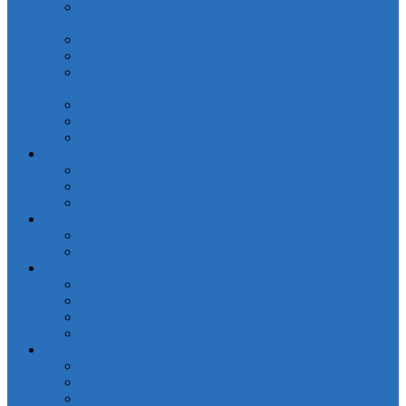
Простыни на резинки Сатин печатные (арт. PCT-
R)
Простынь АкваСтоп
Простынь махровая без резинки
Простынь на резинке Поплин печатные (арт.
PRPP)
Простынь на резинке Страйп-сатин(PRC-R)
Простынь Поплин без резинки
Простынь Поплин на резинке
Разное
Набор для кухни
Прихватки
Руковичка-прихватка
Домашняя одежда
Детская
Халаты Махра
Отдельные предметы
Наволочки
Пододеяльники
Простыни классические
Простыни на резинке
Кухня и Ванная
Коврики для ванной
Полотенца IRYA
Полотенца Valtery