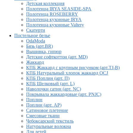
Детская коллекция
Полотенца IRYA SEASIDE-SPA
Полотенца ROSEBERRY
Полотенца кухонные IRYA
Полотенца кухонные Valtery
Скатерти
Постельное белье
OdaModa
Бязь (арт.BR)
Вышивка, гипюр
Детские софткоттон (арт. MD)
Жаккард
КПБ Жаккард с крупным рисунком (арт.TJ-B)
КПБ Натуральный хлопок жаккард OCJ
КПБ Поплин (арт. П)
КПБ Шелковый (арт. L)
Наволочки сатин (арт. NC)
Покрывала жаккардовые (арт. PNJC)
Поплин
Поплин (арт. AP)
Сатиновое плетение
Смесовые ткани
Чебоксарский текстиль
Натуральные волокна
Для детей