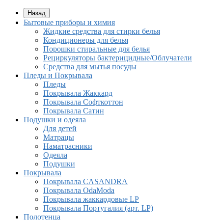
Назад
Бытовые приборы и химия
Жидкие средства для стирки белья
Кондиционеры для белья
Порошки стиральные для белья
Рециркуляторы бактерицидные/Облучатели
Средства для мытья посуды
Пледы и Покрывала
Пледы
Покрывала Жаккард
Покрывала Софткоттон
Покрывала Сатин
Подушки и одеяла
Для детей
Матрацы
Наматрасники
Одеяла
Подушки
Покрывала
Покрывалa CASANDRA
Покрывала OdaModa
Покрывала жаккардовые LP
Покрывала Португалия (арт. LP)
Полотенца