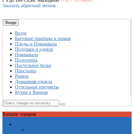
с 9 до 18ч
Сб,Вс -выходной
+7977
715 4995
Заказать обратный звонок
Везде
Везде
Бытовые приборы и химия
Пледы и Покрывала
Подушки и одеяла
Покрывала
Полотенца
Постельное белье
Простыни
Разное
Домашняя одежда
Отдельные предметы
Кухня и Ванная
Каталог
товаров
Бытовые приборы и химия
Жидкие средства для стирки белья