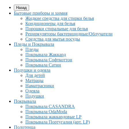
Назад
Бытовые приборы и химия
Жидкие средства для стирки белья
Кондиционеры для белья
Порошки стиральные для белья
Рециркуляторы бактерицидные/Облучатели
Средства для мытья посуды
Пледы и Покрывала
Пледы
Покрывала Жаккард
Покрывала Софткоттон
Покрывала Сатин
Подушки и одеяла
Для детей
Матрацы
Наматрасники
Одеяла
Подушки
Покрывала
Покрывалa CASANDRA
Покрывала OdaModa
Покрывала жаккардовые LP
Покрывала Португалия (арт. LP)
Полотенца