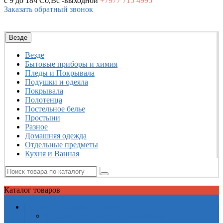
с 9 до 18ч
Сб,Вс -выходной
+7977
715 4995
Заказать обратный звонок
Везде
Везде
Бытовые приборы и химия
Пледы и Покрывала
Подушки и одеяла
Покрывала
Полотенца
Постельное белье
Простыни
Разное
Домашняя одежда
Отдельные предметы
Кухня и Ванная
Каталог
товаров
Бытовые приборы и химия
Жидкие средства для стирки белья