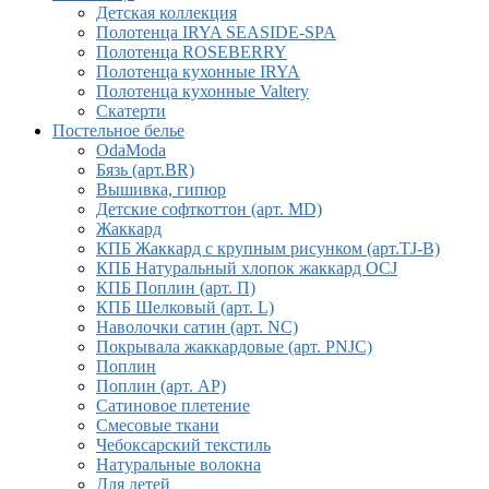
Детская коллекция
Полотенца IRYA SEASIDE-SPA
Полотенца ROSEBERRY
Полотенца кухонные IRYA
Полотенца кухонные Valtery
Скатерти
Постельное белье
OdaModa
Бязь (арт.BR)
Вышивка, гипюр
Детские софткоттон (арт. MD)
Жаккард
КПБ Жаккард с крупным рисунком (арт.TJ-B)
КПБ Натуральный хлопок жаккард OCJ
КПБ Поплин (арт. П)
КПБ Шелковый (арт. L)
Наволочки сатин (арт. NC)
Покрывала жаккардовые (арт. PNJC)
Поплин
Поплин (арт. AP)
Сатиновое плетение
Смесовые ткани
Чебоксарский текстиль
Натуральные волокна
Для детей