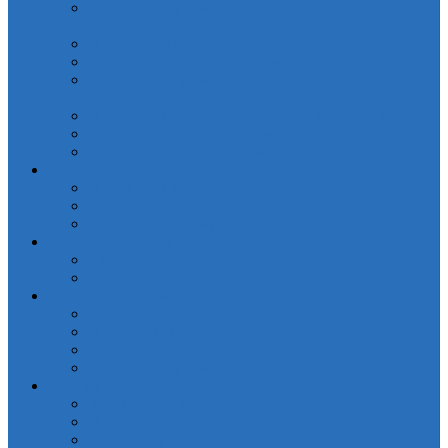
Простыни на резинки Сатин печатные (арт. PCT-
R)
Простынь АкваСтоп
Простынь махровая без резинки
Простынь на резинке Поплин печатные (арт.
PRPP)
Простынь на резинке Страйп-сатин(PRC-R)
Простынь Поплин без резинки
Простынь Поплин на резинке
Разное
Набор для кухни
Прихватки
Руковичка-прихватка
Домашняя одежда
Детская
Халаты Махра
Отдельные предметы
Наволочки
Пододеяльники
Простыни классические
Простыни на резинке
Кухня и Ванная
Коврики для ванной
Полотенца IRYA
Полотенца Valtery