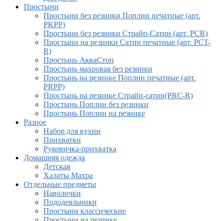
Простыни
Простыни без резинки Поплин печатные (арт.
PKPP)
Простыни без резинки Страйп-Сатин (арт. PCR)
Простыни на резинки Сатин печатные (арт. PCT-
R)
Простынь АкваСтоп
Простынь махровая без резинки
Простынь на резинке Поплин печатные (арт.
PRPP)
Простынь на резинке Страйп-сатин(PRC-R)
Простынь Поплин без резинки
Простынь Поплин на резинке
Разное
Набор для кухни
Прихватки
Руковичка-прихватка
Домашняя одежда
Детская
Халаты Махра
Отдельные предметы
Наволочки
Пододеяльники
Простыни классические
Простыни на резинке