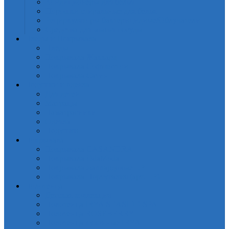
Кондиционеры для белья
Порошки стиральные для белья
Рециркуляторы бактерицидные/Облучатели
Средства для мытья посуды
Пледы и Покрывала
Пледы
Покрывала Жаккард
Покрывала Софткоттон
Покрывала Сатин
Подушки и одеяла
Для детей
Матрацы
Наматрасники
Одеяла
Подушки
Покрывала
Покрывалa CASANDRA
Покрывала OdaModa
Покрывала жаккардовые LP
Покрывала Португалия (арт. LP)
Полотенца
Детская коллекция
Полотенца IRYA SEASIDE-SPA
Полотенца ROSEBERRY
Полотенца кухонные IRYA