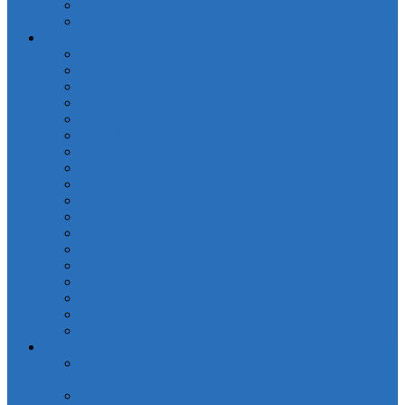
Полотенца кухонные Valtery
Скатерти
Постельное белье
OdaModa
Бязь (арт.BR)
Вышивка, гипюр
Детские софткоттон (арт. MD)
Жаккард
КПБ Жаккард с крупным рисунком (арт.TJ-B)
КПБ Натуральный хлопок жаккард OCJ
КПБ Поплин (арт. П)
КПБ Шелковый (арт. L)
Наволочки сатин (арт. NC)
Покрывала жаккардовые (арт. PNJC)
Поплин
Поплин (арт. AP)
Сатиновое плетение
Смесовые ткани
Чебоксарский текстиль
Натуральные волокна
Для детей
Простыни
Простыни без резинки Поплин печатные (арт.
PKPP)
Простыни без резинки Страйп-Сатин (арт. PCR)