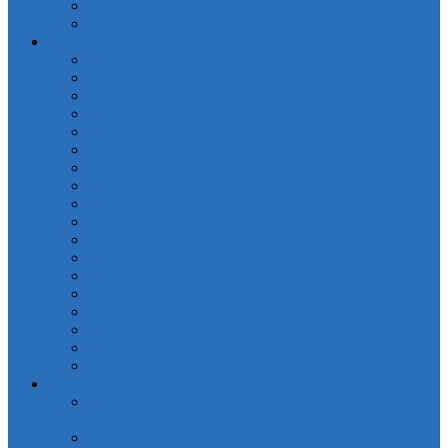
Полотенца кухонные Valtery
Скатерти
Постельное белье
OdaModa
Бязь (арт.BR)
Вышивка, гипюр
Детские софткоттон (арт. MD)
Жаккард
КПБ Жаккард с крупным рисунком (арт.TJ-B)
КПБ Натуральный хлопок жаккард OCJ
КПБ Поплин (арт. П)
КПБ Шелковый (арт. L)
Наволочки сатин (арт. NC)
Покрывала жаккардовые (арт. PNJC)
Поплин
Поплин (арт. AP)
Сатиновое плетение
Смесовые ткани
Чебоксарский текстиль
Натуральные волокна
Для детей
Простыни
Простыни без резинки Поплин печатные (арт.
PKPP)
Простыни без резинки Страйп-Сатин (арт. PCR)