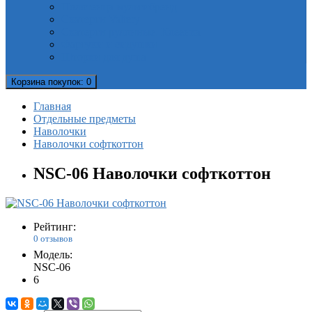
Полотенца мультибренд
Скатерти Valtery
Скатерти рулонные. Клеенка
Фартуки и сидушки
Шторки для душа
Корзина
покупок
: 0
Главная
Отдельные предметы
Наволочки
Наволочки софткоттон
NSC-06 Наволочки софткоттон
Рейтинг:
0 отзывов
Модель:
NSC-06
6