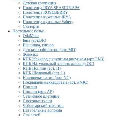
Детская коллекция
Полотенца IRYA SEASIDE-SPA
Полотенца ROSEBERRY
Полотенца кухонные IRYA
Полотенца кухонные Valtery
Скатерти
Постельное белье
OdaModa
Бязь (арт.BR)
Вышивка, гипюр
Детские софткоттон (арт. MD)
Жаккард
КПБ Жаккард с крупным рисунком (арт.TJ-B)
КПБ Натуральный хлопок жаккард OCJ
КПБ Поплин (арт. П)
КПБ Шелковый (арт. L)
Наволочки сатин (арт. NC)
Покрывала жаккардовые (арт. PNJC)
Поплин
Поплин (арт. AP)
Сатиновое плетение
Смесовые ткани
Чебоксарский текстиль
Натуральные волокна
Для детей