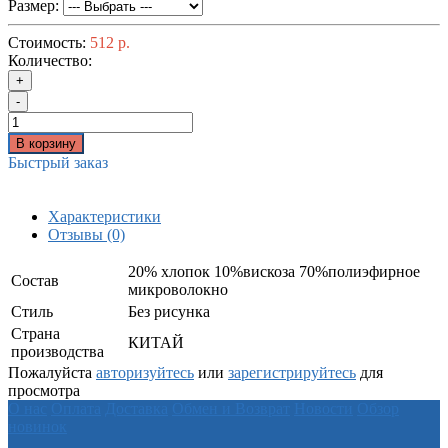
Размер:
Стоимость:
512 р.
Количество:
+
-
В корзину
Быстрый заказ
Характеристики
Отзывы (0)
20% хлопок 10%вискоза 70%полиэфирное
Состав
микроволокно
Стиль
Без рисунка
Страна
КИТАЙ
производства
Пожалуйста
авторизуйтесь
или
зарегистрируйтесь
для
просмотра
О нас
Оплата
Доставка
Обмен и Возврат
Новости
Обзор
новинок