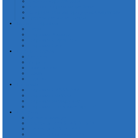
Кондиционеры для белья
Порошки стиральные для белья
Рециркуляторы бактерицидные/Облучатели
Средства для мытья посуды
Пледы и Покрывала
Пледы
Покрывала Жаккард
Покрывала Софткоттон
Покрывала Сатин
Подушки и одеяла
Для детей
Матрацы
Наматрасники
Одеяла
Подушки
Покрывала
Покрывалa CASANDRA
Покрывала OdaModa
Покрывала жаккардовые LP
Покрывала Португалия (арт. LP)
Полотенца
Детская коллекция
Полотенца IRYA SEASIDE-SPA
Полотенца ROSEBERRY
Полотенца кухонные IRYA