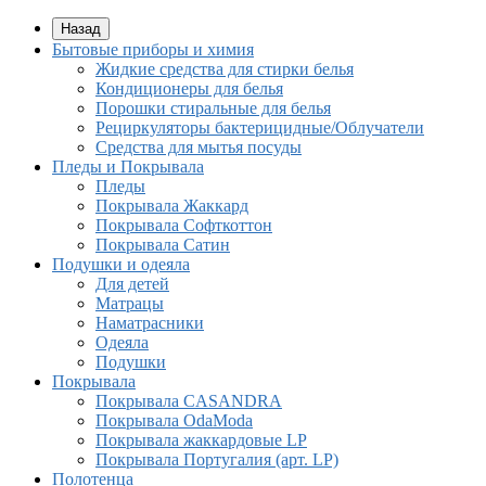
Назад
Бытовые приборы и химия
Жидкие средства для стирки белья
Кондиционеры для белья
Порошки стиральные для белья
Рециркуляторы бактерицидные/Облучатели
Средства для мытья посуды
Пледы и Покрывала
Пледы
Покрывала Жаккард
Покрывала Софткоттон
Покрывала Сатин
Подушки и одеяла
Для детей
Матрацы
Наматрасники
Одеяла
Подушки
Покрывала
Покрывалa CASANDRA
Покрывала OdaModa
Покрывала жаккардовые LP
Покрывала Португалия (арт. LP)
Полотенца