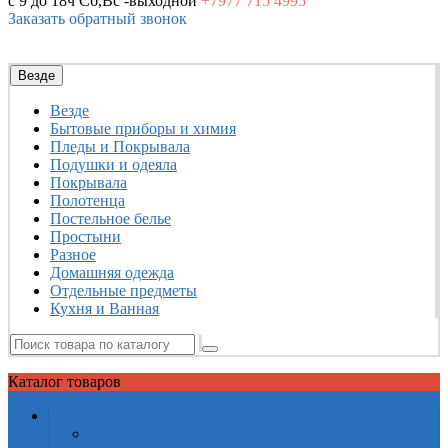
с 9 до 18ч
Сб,Вс -выходной
+7977
715 4995
Заказать обратный звонок
Везде
Везде
Бытовые приборы и химия
Пледы и Покрывала
Подушки и одеяла
Покрывала
Полотенца
Постельное белье
Простыни
Разное
Домашняя одежда
Отдельные предметы
Кухня и Ванная
Каталог
товаров
Бытовые приборы и химия
Жидкие средства для стирки белья