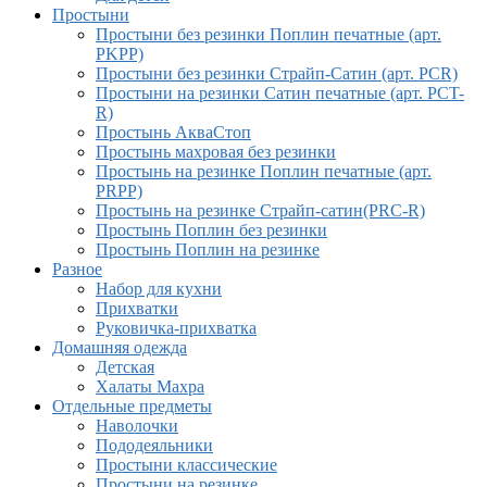
Простыни
Простыни без резинки Поплин печатные (арт.
PKPP)
Простыни без резинки Страйп-Сатин (арт. PCR)
Простыни на резинки Сатин печатные (арт. PCT-
R)
Простынь АкваСтоп
Простынь махровая без резинки
Простынь на резинке Поплин печатные (арт.
PRPP)
Простынь на резинке Страйп-сатин(PRC-R)
Простынь Поплин без резинки
Простынь Поплин на резинке
Разное
Набор для кухни
Прихватки
Руковичка-прихватка
Домашняя одежда
Детская
Халаты Махра
Отдельные предметы
Наволочки
Пододеяльники
Простыни классические
Простыни на резинке