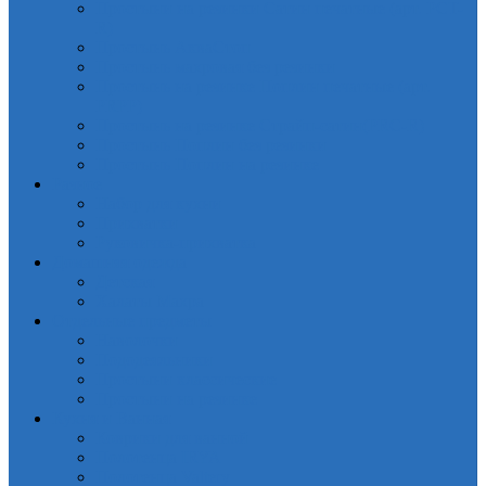
Простыни на резинки Сатин печатные (арт. PCT-
R)
Простынь АкваСтоп
Простынь махровая без резинки
Простынь на резинке Поплин печатные (арт.
PRPP)
Простынь на резинке Страйп-сатин(PRC-R)
Простынь Поплин без резинки
Простынь Поплин на резинке
Разное
Набор для кухни
Прихватки
Руковичка-прихватка
Домашняя одежда
Детская
Халаты Махра
Отдельные предметы
Наволочки
Пододеяльники
Простыни классические
Простыни на резинке
Кухня и Ванная
Коврики для ванной
Полотенца IRYA
Полотенца Valtery