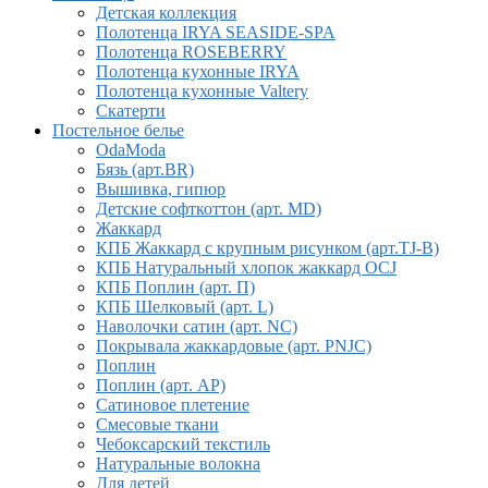
Детская коллекция
Полотенца IRYA SEASIDE-SPA
Полотенца ROSEBERRY
Полотенца кухонные IRYA
Полотенца кухонные Valtery
Скатерти
Постельное белье
OdaModa
Бязь (арт.BR)
Вышивка, гипюр
Детские софткоттон (арт. MD)
Жаккард
КПБ Жаккард с крупным рисунком (арт.TJ-B)
КПБ Натуральный хлопок жаккард OCJ
КПБ Поплин (арт. П)
КПБ Шелковый (арт. L)
Наволочки сатин (арт. NC)
Покрывала жаккардовые (арт. PNJC)
Поплин
Поплин (арт. AP)
Сатиновое плетение
Смесовые ткани
Чебоксарский текстиль
Натуральные волокна
Для детей