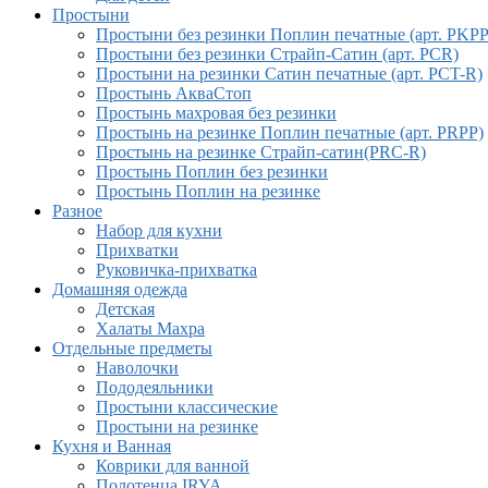
Простыни
Простыни без резинки Поплин печатные (арт. PKPP
Простыни без резинки Страйп-Сатин (арт. PCR)
Простыни на резинки Сатин печатные (арт. PCT-R)
Простынь АкваСтоп
Простынь махровая без резинки
Простынь на резинке Поплин печатные (арт. PRPP)
Простынь на резинке Страйп-сатин(PRC-R)
Простынь Поплин без резинки
Простынь Поплин на резинке
Разное
Набор для кухни
Прихватки
Руковичка-прихватка
Домашняя одежда
Детская
Халаты Махра
Отдельные предметы
Наволочки
Пододеяльники
Простыни классические
Простыни на резинке
Кухня и Ванная
Коврики для ванной
Полотенца IRYA