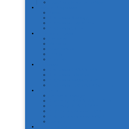
Средства для мытья посуды
Пледы и Покрывала
Пледы
Покрывала Жаккард
Покрывала Софткоттон
Покрывала Сатин
Подушки и одеяла
Для детей
Матрацы
Наматрасники
Одеяла
Подушки
Покрывала
Покрывалa CASANDRA
Покрывала OdaModa
Покрывала жаккардовые LP
Покрывала Португалия (арт. LP)
Полотенца
Детская коллекция
Полотенца IRYA SEASIDE-SPA
Полотенца ROSEBERRY
Полотенца кухонные IRYA
Полотенца кухонные Valtery
Скатерти
Постельное белье