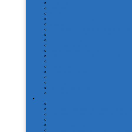
OdaModa
Бязь (арт.BR)
Вышивка, гипюр
Детские софткоттон (арт. MD)
Жаккард
КПБ Жаккард с крупным рисунком (арт.
КПБ Натуральный хлопок жаккард OCJ
КПБ Поплин (арт. П)
КПБ Шелковый (арт. L)
Наволочки сатин (арт. NC)
Покрывала жаккардовые (арт. PNJC)
Поплин
Поплин (арт. AP)
Сатиновое плетение
Смесовые ткани
Чебоксарский текстиль
Натуральные волокна
Для детей
Простыни
Простыни без резинки Поплин печатные
Простыни без резинки Страйп-Сатин (ар
Простыни на резинки Сатин печатные (а
Простынь АкваСтоп
Простынь махровая без резинки
Простынь на резинке Поплин печатные (