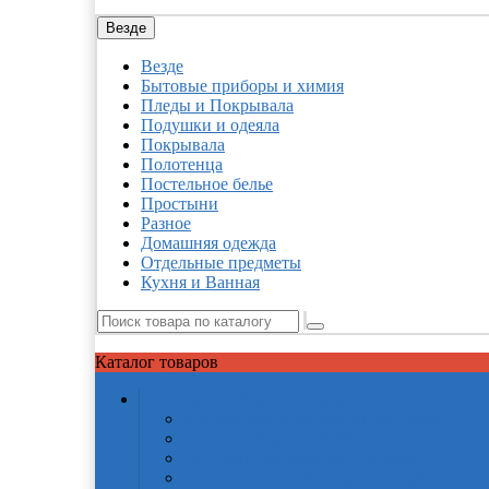
Везде
Везде
Бытовые приборы и химия
Пледы и Покрывала
Подушки и одеяла
Покрывала
Полотенца
Постельное белье
Простыни
Разное
Домашняя одежда
Отдельные предметы
Кухня и Ванная
Каталог
товаров
Бытовые приборы и химия
Жидкие средства для стирки белья
Кондиционеры для белья
Порошки стиральные для белья
Рециркуляторы бактерицидные/Облучат