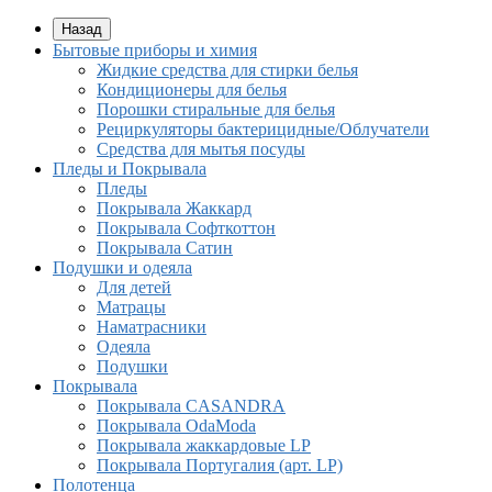
Назад
Бытовые приборы и химия
Жидкие средства для стирки белья
Кондиционеры для белья
Порошки стиральные для белья
Рециркуляторы бактерицидные/Облучатели
Средства для мытья посуды
Пледы и Покрывала
Пледы
Покрывала Жаккард
Покрывала Софткоттон
Покрывала Сатин
Подушки и одеяла
Для детей
Матрацы
Наматрасники
Одеяла
Подушки
Покрывала
Покрывалa CASANDRA
Покрывала OdaModa
Покрывала жаккардовые LP
Покрывала Португалия (арт. LP)
Полотенца