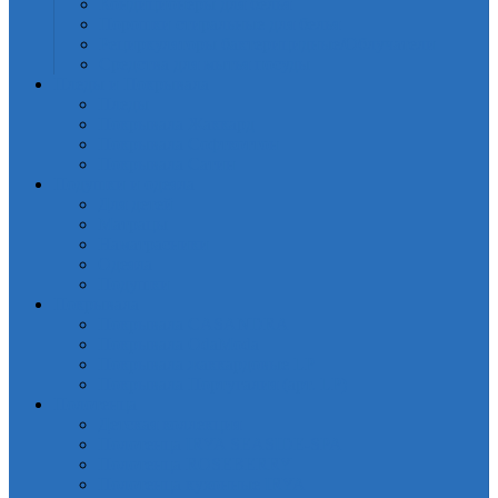
Кондиционеры для белья
Порошки стиральные для белья
Рециркуляторы бактерицидные/Облучатели
Средства для мытья посуды
Пледы и Покрывала
Пледы
Покрывала Жаккард
Покрывала Софткоттон
Покрывала Сатин
Подушки и одеяла
Для детей
Матрацы
Наматрасники
Одеяла
Подушки
Покрывала
Покрывалa CASANDRA
Покрывала OdaModa
Покрывала жаккардовые LP
Покрывала Португалия (арт. LP)
Полотенца
Детская коллекция
Полотенца IRYA SEASIDE-SPA
Полотенца ROSEBERRY
Полотенца кухонные IRYA