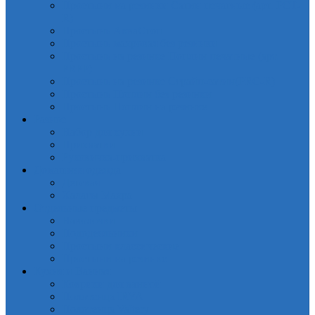
Простыни на резинки Сатин печатные (арт. PCT-
R)
Простынь АкваСтоп
Простынь махровая без резинки
Простынь на резинке Поплин печатные (арт.
PRPP)
Простынь на резинке Страйп-сатин(PRC-R)
Простынь Поплин без резинки
Простынь Поплин на резинке
Разное
Набор для кухни
Прихватки
Руковичка-прихватка
Домашняя одежда
Детская
Халаты Махра
Отдельные предметы
Наволочки
Пододеяльники
Простыни классические
Простыни на резинке
Кухня и Ванная
Коврики для ванной
Полотенца IRYA
Полотенца Valtery