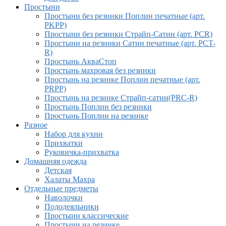
Простыни
Простыни без резинки Поплин печатные (арт.
PKPP)
Простыни без резинки Страйп-Сатин (арт. PCR)
Простыни на резинки Сатин печатные (арт. PCT-
R)
Простынь АкваСтоп
Простынь махровая без резинки
Простынь на резинке Поплин печатные (арт.
PRPP)
Простынь на резинке Страйп-сатин(PRC-R)
Простынь Поплин без резинки
Простынь Поплин на резинке
Разное
Набор для кухни
Прихватки
Руковичка-прихватка
Домашняя одежда
Детская
Халаты Махра
Отдельные предметы
Наволочки
Пододеяльники
Простыни классические
Простыни на резинке