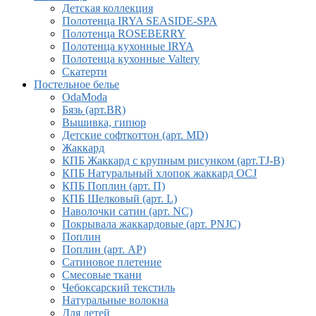
Детская коллекция
Полотенца IRYA SEASIDE-SPA
Полотенца ROSEBERRY
Полотенца кухонные IRYA
Полотенца кухонные Valtery
Скатерти
Постельное белье
OdaModa
Бязь (арт.BR)
Вышивка, гипюр
Детские софткоттон (арт. MD)
Жаккард
КПБ Жаккард с крупным рисунком (арт.TJ-B)
КПБ Натуральный хлопок жаккард OCJ
КПБ Поплин (арт. П)
КПБ Шелковый (арт. L)
Наволочки сатин (арт. NC)
Покрывала жаккардовые (арт. PNJC)
Поплин
Поплин (арт. AP)
Сатиновое плетение
Смесовые ткани
Чебоксарский текстиль
Натуральные волокна
Для детей