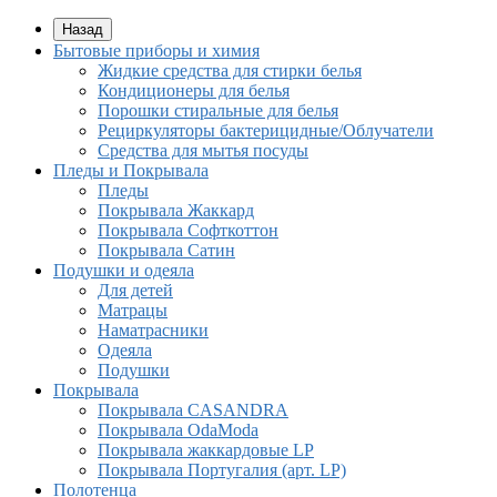
Назад
Бытовые приборы и химия
Жидкие средства для стирки белья
Кондиционеры для белья
Порошки стиральные для белья
Рециркуляторы бактерицидные/Облучатели
Средства для мытья посуды
Пледы и Покрывала
Пледы
Покрывала Жаккард
Покрывала Софткоттон
Покрывала Сатин
Подушки и одеяла
Для детей
Матрацы
Наматрасники
Одеяла
Подушки
Покрывала
Покрывалa CASANDRA
Покрывала OdaModa
Покрывала жаккардовые LP
Покрывала Португалия (арт. LP)
Полотенца