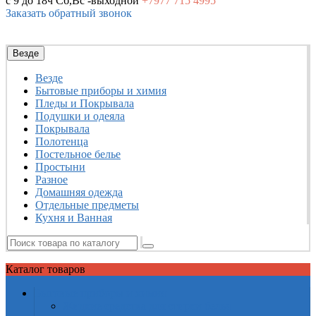
с 9 до 18ч
Сб,Вс -выходной
+7977
715 4995
Заказать обратный звонок
Везде
Везде
Бытовые приборы и химия
Пледы и Покрывала
Подушки и одеяла
Покрывала
Полотенца
Постельное белье
Простыни
Разное
Домашняя одежда
Отдельные предметы
Кухня и Ванная
Каталог
товаров
Бытовые приборы и химия
Жидкие средства для стирки белья