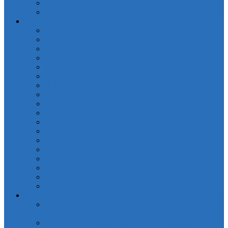
Полотенца кухонные Valtery
Скатерти
Постельное белье
OdaModa
Бязь (арт.BR)
Вышивка, гипюр
Детские софткоттон (арт. MD)
Жаккард
КПБ Жаккард с крупным рисунком (арт.TJ-B)
КПБ Натуральный хлопок жаккард OCJ
КПБ Поплин (арт. П)
КПБ Шелковый (арт. L)
Наволочки сатин (арт. NC)
Покрывала жаккардовые (арт. PNJC)
Поплин
Поплин (арт. AP)
Сатиновое плетение
Смесовые ткани
Чебоксарский текстиль
Натуральные волокна
Для детей
Простыни
Простыни без резинки Поплин печатные (арт.
PKPP)
Простыни без резинки Страйп-Сатин (арт. PCR)