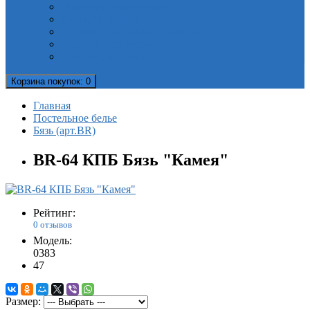
Полотенца мультибренд
Скатерти Valtery
Скатерти рулонные. Клеенка
Фартуки и сидушки
Шторки для душа
Корзина
покупок
: 0
Главная
Постельное белье
Бязь (арт.BR)
BR-64 КПБ Бязь "Камея"
Рейтинг:
0 отзывов
Модель:
0383
47
Размер: