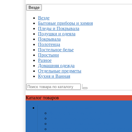
Везде
Везде
Бытовые приборы и химия
Пледы и Покрывала
Подушки и одеяла
Покрывала
Полотенца
Постельное белье
Простыни
Разное
Домашняя одежда
Отдельные предметы
Кухня и Ванная
Каталог
товаров
Бытовые приборы и химия
Жидкие средства для стирки белья
Кондиционеры для белья
Порошки стиральные для белья
Рециркуляторы бактерицидные/Облучат