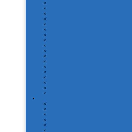
OdaModa
Бязь (арт.BR)
Вышивка, гипюр
Детские софткоттон (арт. MD)
Жаккард
КПБ Жаккард с крупным рисунком (арт.
КПБ Натуральный хлопок жаккард OCJ
КПБ Поплин (арт. П)
КПБ Шелковый (арт. L)
Наволочки сатин (арт. NC)
Покрывала жаккардовые (арт. PNJC)
Поплин
Поплин (арт. AP)
Сатиновое плетение
Смесовые ткани
Чебоксарский текстиль
Натуральные волокна
Для детей
Простыни
Простыни без резинки Поплин печатные
Простыни без резинки Страйп-Сатин (ар
Простыни на резинки Сатин печатные (а
Простынь АкваСтоп
Простынь махровая без резинки
Простынь на резинке Поплин печатные (