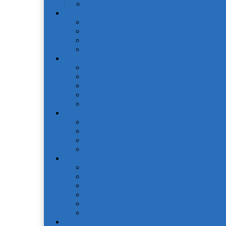
Средства для мытья посуды
Пледы и Покрывала
Пледы
Покрывала Жаккард
Покрывала Софткоттон
Покрывала Сатин
Подушки и одеяла
Для детей
Матрацы
Наматрасники
Одеяла
Подушки
Покрывала
Покрывалa CASANDRA
Покрывала OdaModa
Покрывала жаккардовые LP
Покрывала Португалия (арт. LP)
Полотенца
Детская коллекция
Полотенца IRYA SEASIDE-SPA
Полотенца ROSEBERRY
Полотенца кухонные IRYA
Полотенца кухонные Valtery
Скатерти
Постельное белье