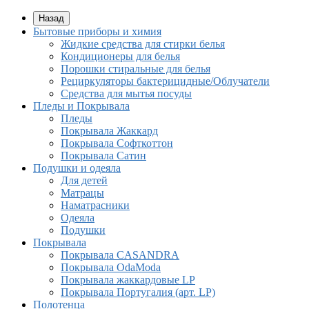
Назад
Бытовые приборы и химия
Жидкие средства для стирки белья
Кондиционеры для белья
Порошки стиральные для белья
Рециркуляторы бактерицидные/Облучатели
Средства для мытья посуды
Пледы и Покрывала
Пледы
Покрывала Жаккард
Покрывала Софткоттон
Покрывала Сатин
Подушки и одеяла
Для детей
Матрацы
Наматрасники
Одеяла
Подушки
Покрывала
Покрывалa CASANDRA
Покрывала OdaModa
Покрывала жаккардовые LP
Покрывала Португалия (арт. LP)
Полотенца