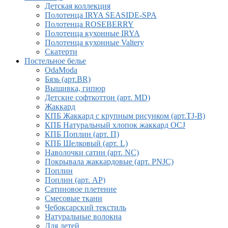
Детская коллекция
Полотенца IRYA SEASIDE-SPA
Полотенца ROSEBERRY
Полотенца кухонные IRYA
Полотенца кухонные Valtery
Скатерти
Постельное белье
OdaModa
Бязь (арт.BR)
Вышивка, гипюр
Детские софткоттон (арт. MD)
Жаккард
КПБ Жаккард с крупным рисунком (арт.TJ-B)
КПБ Натуральный хлопок жаккард OCJ
КПБ Поплин (арт. П)
КПБ Шелковый (арт. L)
Наволочки сатин (арт. NC)
Покрывала жаккардовые (арт. PNJC)
Поплин
Поплин (арт. AP)
Сатиновое плетение
Смесовые ткани
Чебоксарский текстиль
Натуральные волокна
Для детей