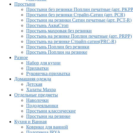
Простыни
Простыни без резинки Поплин печатные (арт. PKPP
Простыни без резинки Страйп-Сатин (арт. PCR)
Простыни на резинки Сатин печатные (арт. PCT-R)
Простынь АкваСтоп
Простынь махровая без резинки
Простынь на резинке Поплин печатные (арт. PRPP)
Простынь на резинке Страйп-сатин(PRC-R)
Простынь Поплин без резинки
Простынь Поплин на резинке
Разное
Набор для кухни
Прихватки
Руковичка-прихватка
Домашняя одежда
Детская
Халаты Махра
Отдельные предметы
Наволочки
Пододеяльники
Простыни классические
Простыни на резинке
Кухня и Ванная
Коврики для ванной
Полотенца IRYA