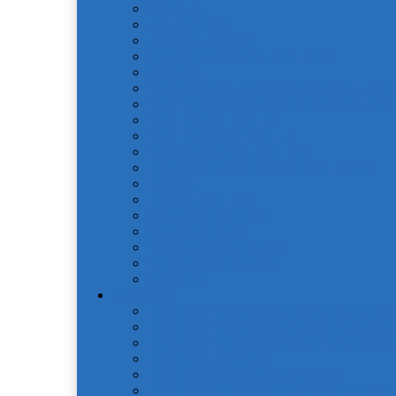
OdaModa
Бязь (арт.BR)
Вышивка, гипюр
Детские софткоттон (арт. MD)
Жаккард
КПБ Жаккард с крупным рисунком (арт.
КПБ Натуральный хлопок жаккард OCJ
КПБ Поплин (арт. П)
КПБ Шелковый (арт. L)
Наволочки сатин (арт. NC)
Покрывала жаккардовые (арт. PNJC)
Поплин
Поплин (арт. AP)
Сатиновое плетение
Смесовые ткани
Чебоксарский текстиль
Натуральные волокна
Для детей
Простыни
Простыни без резинки Поплин печатные
Простыни без резинки Страйп-Сатин (ар
Простыни на резинки Сатин печатные (а
Простынь АкваСтоп
Простынь махровая без резинки
Простынь на резинке Поплин печатные (