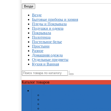
Везде
Везде
Бытовые приборы и химия
Пледы и Покрывала
Подушки и одеяла
Покрывала
Полотенца
Постельное белье
Простыни
Разное
Домашняя одежда
Отдельные предметы
Кухня и Ванная
Каталог
товаров
Бытовые приборы и химия
Жидкие средства для стирки белья
Кондиционеры для белья
Порошки стиральные для белья
Рециркуляторы бактерицидные/Облучат