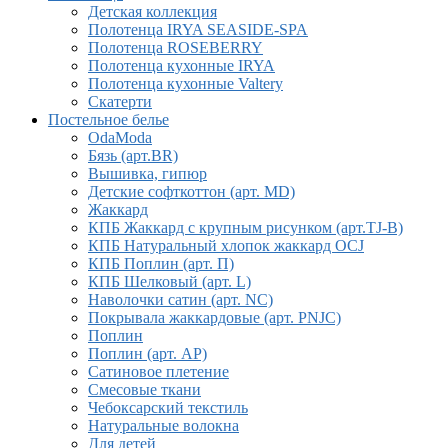
Детская коллекция
Полотенца IRYA SEASIDE-SPA
Полотенца ROSEBERRY
Полотенца кухонные IRYA
Полотенца кухонные Valtery
Скатерти
Постельное белье
OdaModa
Бязь (арт.BR)
Вышивка, гипюр
Детские софткоттон (арт. MD)
Жаккард
КПБ Жаккард с крупным рисунком (арт.TJ-B)
КПБ Натуральный хлопок жаккард OCJ
КПБ Поплин (арт. П)
КПБ Шелковый (арт. L)
Наволочки сатин (арт. NC)
Покрывала жаккардовые (арт. PNJC)
Поплин
Поплин (арт. AP)
Сатиновое плетение
Смесовые ткани
Чебоксарский текстиль
Натуральные волокна
Для детей