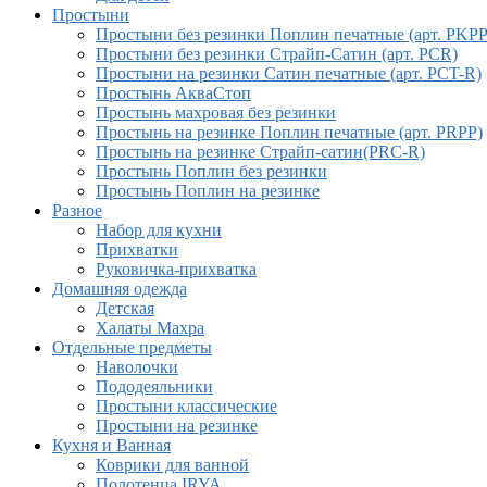
Простыни
Простыни без резинки Поплин печатные (арт. PKPP
Простыни без резинки Страйп-Сатин (арт. PCR)
Простыни на резинки Сатин печатные (арт. PCT-R)
Простынь АкваСтоп
Простынь махровая без резинки
Простынь на резинке Поплин печатные (арт. PRPP)
Простынь на резинке Страйп-сатин(PRC-R)
Простынь Поплин без резинки
Простынь Поплин на резинке
Разное
Набор для кухни
Прихватки
Руковичка-прихватка
Домашняя одежда
Детская
Халаты Махра
Отдельные предметы
Наволочки
Пододеяльники
Простыни классические
Простыни на резинке
Кухня и Ванная
Коврики для ванной
Полотенца IRYA