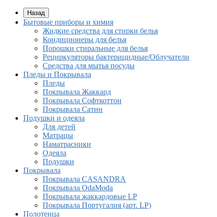
Назад
Бытовые приборы и химия
Жидкие средства для стирки белья
Кондиционеры для белья
Порошки стиральные для белья
Рециркуляторы бактерицидные/Облучатели
Средства для мытья посуды
Пледы и Покрывала
Пледы
Покрывала Жаккард
Покрывала Софткоттон
Покрывала Сатин
Подушки и одеяла
Для детей
Матрацы
Наматрасники
Одеяла
Подушки
Покрывала
Покрывалa CASANDRA
Покрывала OdaModa
Покрывала жаккардовые LP
Покрывала Португалия (арт. LP)
Полотенца