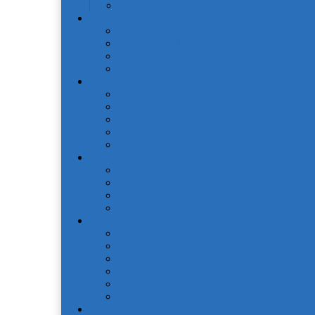
Средства для мытья посуды
Пледы и Покрывала
Пледы
Покрывала Жаккард
Покрывала Софткоттон
Покрывала Сатин
Подушки и одеяла
Для детей
Матрацы
Наматрасники
Одеяла
Подушки
Покрывала
Покрывалa CASANDRA
Покрывала OdaModa
Покрывала жаккардовые LP
Покрывала Португалия (арт. LP)
Полотенца
Детская коллекция
Полотенца IRYA SEASIDE-SPA
Полотенца ROSEBERRY
Полотенца кухонные IRYA
Полотенца кухонные Valtery
Скатерти
Постельное белье