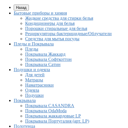
Назад
Бытовые приборы и химия
Жидкие средства для стирки белья
Кондиционеры для белья
Порошки стиральные для белья
Рециркуляторы бактерицидные/Облучатели
Средства для мытья посуды
Пледы и Покрывала
Пледы
Покрывала Жаккард
Покрывала Софткоттон
Покрывала Сатин
Подушки и одеяла
Для детей
Матрацы
Наматрасники
Одеяла
Подушки
Покрывала
Покрывалa CASANDRA
Покрывала OdaModa
Покрывала жаккардовые LP
Покрывала Португалия (арт. LP)
Полотенца