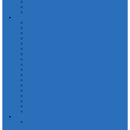
Полотенца кухонные IRYA
Полотенца кухонные Valtery
Скатерти
Постельное белье
OdaModa
Бязь (арт.BR)
Вышивка, гипюр
Детские софткоттон (арт. MD)
Жаккард
КПБ Жаккард с крупным рисунком (арт.TJ-B)
КПБ Натуральный хлопок жаккард OCJ
КПБ Поплин (арт. П)
КПБ Шелковый (арт. L)
Наволочки сатин (арт. NC)
Покрывала жаккардовые (арт. PNJC)
Поплин
Поплин (арт. AP)
Сатиновое плетение
Смесовые ткани
Чебоксарский текстиль
Натуральные волокна
Для детей
Простыни
Простыни без резинки Поплин печатные (арт.
PKPP)