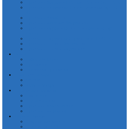
Простыни без резинки Страйп-Сатин (арт. PCR)
Простыни на резинки Сатин печатные (арт. PCT-
R)
Простынь АкваСтоп
Простынь махровая без резинки
Простынь на резинке Поплин печатные (арт.
PRPP)
Простынь на резинке Страйп-сатин(PRC-R)
Простынь Поплин без резинки
Простынь Поплин на резинке
Разное
Набор для кухни
Прихватки
Руковичка-прихватка
Домашняя одежда
Детская
Халаты Махра
Отдельные предметы
Наволочки
Пододеяльники
Простыни классические
Простыни на резинке
Кухня и Ванная
Коврики для ванной
Полотенца IRYA