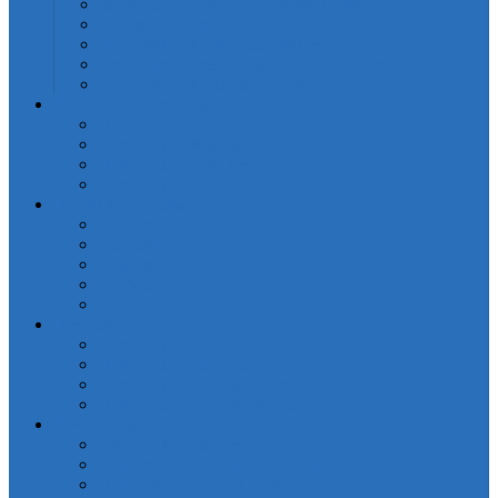
Жидкие средства для стирки белья
Кондиционеры для белья
Порошки стиральные для белья
Рециркуляторы бактерицидные/Облучатели
Средства для мытья посуды
Пледы и Покрывала
Пледы
Покрывала Жаккард
Покрывала Софткоттон
Покрывала Сатин
Подушки и одеяла
Для детей
Матрацы
Наматрасники
Одеяла
Подушки
Покрывала
Покрывалa CASANDRA
Покрывала OdaModa
Покрывала жаккардовые LP
Покрывала Португалия (арт. LP)
Полотенца
Детская коллекция
Полотенца IRYA SEASIDE-SPA
Полотенца ROSEBERRY