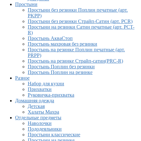
Простыни
Простыни без резинки Поплин печатные (арт.
PKPP)
Простыни без резинки Страйп-Сатин (арт. PCR)
Простыни на резинки Сатин печатные (арт. PCT-
R)
Простынь АкваСтоп
Простынь махровая без резинки
Простынь на резинке Поплин печатные (арт.
PRPP)
Простынь на резинке Страйп-сатин(PRC-R)
Простынь Поплин без резинки
Простынь Поплин на резинке
Разное
Набор для кухни
Прихватки
Руковичка-прихватка
Домашняя одежда
Детская
Халаты Махра
Отдельные предметы
Наволочки
Пододеяльники
Простыни классические
Простыни на резинке