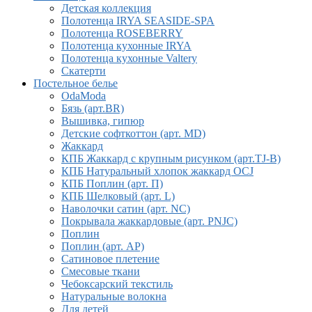
Детская коллекция
Полотенца IRYA SEASIDE-SPA
Полотенца ROSEBERRY
Полотенца кухонные IRYA
Полотенца кухонные Valtery
Скатерти
Постельное белье
OdaModa
Бязь (арт.BR)
Вышивка, гипюр
Детские софткоттон (арт. MD)
Жаккард
КПБ Жаккард с крупным рисунком (арт.TJ-B)
КПБ Натуральный хлопок жаккард OCJ
КПБ Поплин (арт. П)
КПБ Шелковый (арт. L)
Наволочки сатин (арт. NC)
Покрывала жаккардовые (арт. PNJC)
Поплин
Поплин (арт. AP)
Сатиновое плетение
Смесовые ткани
Чебоксарский текстиль
Натуральные волокна
Для детей