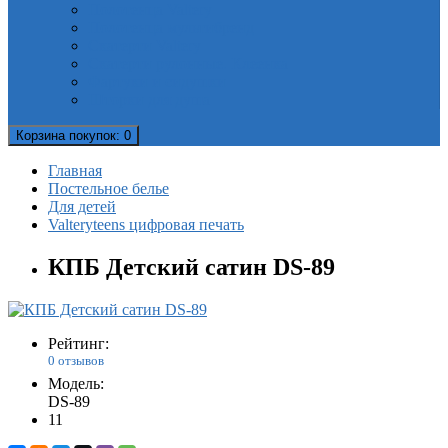
Полотенца Valtery
Полотенца мультибренд
Скатерти Valtery
Скатерти рулонные. Клеенка
Фартуки и сидушки
Шторки для душа
Корзина
покупок
: 0
Главная
Постельное белье
Для детей
Valteryteens цифровая печать
КПБ Детский сатин DS-89
Рейтинг:
0 отзывов
Модель:
DS-89
11