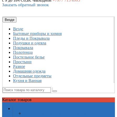
с 9 до 18ч
Сб,Вс -выходной
+7977
715 4995
Заказать обратный звонок
Везде
Везде
Бытовые приборы и химия
Пледы и Покрывала
Подушки и одеяла
Покрывала
Полотенца
Постельное белье
Простыни
Разное
Домашняя одежда
Отдельные предметы
Кухня и Ванная
Каталог
товаров
Бытовые приборы и химия
Жидкие средства для стирки белья