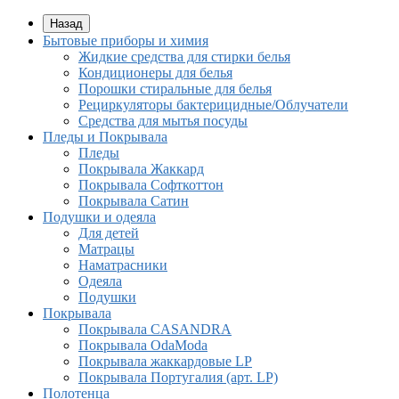
Назад
Бытовые приборы и химия
Жидкие средства для стирки белья
Кондиционеры для белья
Порошки стиральные для белья
Рециркуляторы бактерицидные/Облучатели
Средства для мытья посуды
Пледы и Покрывала
Пледы
Покрывала Жаккард
Покрывала Софткоттон
Покрывала Сатин
Подушки и одеяла
Для детей
Матрацы
Наматрасники
Одеяла
Подушки
Покрывала
Покрывалa CASANDRA
Покрывала OdaModa
Покрывала жаккардовые LP
Покрывала Португалия (арт. LP)
Полотенца