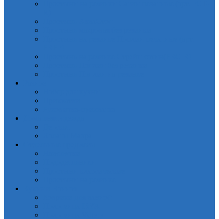
Простыни на резинки Сатин печатные (арт. PCT-
R)
Простынь АкваСтоп
Простынь махровая без резинки
Простынь на резинке Поплин печатные (арт.
PRPP)
Простынь на резинке Страйп-сатин(PRC-R)
Простынь Поплин без резинки
Простынь Поплин на резинке
Разное
Набор для кухни
Прихватки
Руковичка-прихватка
Домашняя одежда
Детская
Халаты Махра
Отдельные предметы
Наволочки
Пододеяльники
Простыни классические
Простыни на резинке
Кухня и Ванная
Коврики для ванной
Полотенца IRYA
Полотенца Valtery