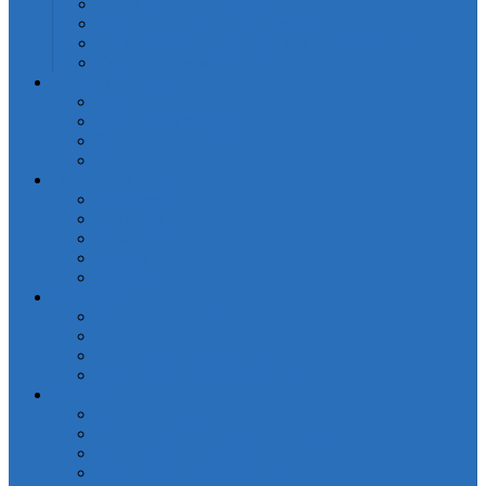
Кондиционеры для белья
Порошки стиральные для белья
Рециркуляторы бактерицидные/Облучатели
Средства для мытья посуды
Пледы и Покрывала
Пледы
Покрывала Жаккард
Покрывала Софткоттон
Покрывала Сатин
Подушки и одеяла
Для детей
Матрацы
Наматрасники
Одеяла
Подушки
Покрывала
Покрывалa CASANDRA
Покрывала OdaModa
Покрывала жаккардовые LP
Покрывала Португалия (арт. LP)
Полотенца
Детская коллекция
Полотенца IRYA SEASIDE-SPA
Полотенца ROSEBERRY
Полотенца кухонные IRYA