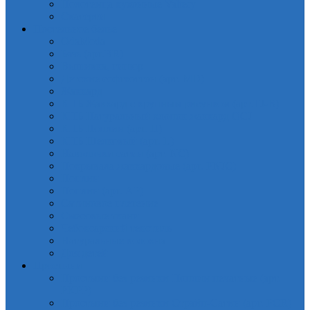
Полотенца кухонные Valtery
Скатерти
Постельное белье
OdaModa
Бязь (арт.BR)
Вышивка, гипюр
Детские софткоттон (арт. MD)
Жаккард
КПБ Жаккард с крупным рисунком (арт.TJ-B)
КПБ Натуральный хлопок жаккард OCJ
КПБ Поплин (арт. П)
КПБ Шелковый (арт. L)
Наволочки сатин (арт. NC)
Покрывала жаккардовые (арт. PNJC)
Поплин
Поплин (арт. AP)
Сатиновое плетение
Смесовые ткани
Чебоксарский текстиль
Натуральные волокна
Для детей
Простыни
Простыни без резинки Поплин печатные (арт.
PKPP)
Простыни без резинки Страйп-Сатин (арт. PCR)