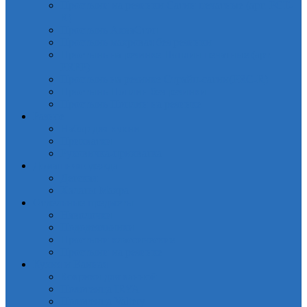
Простыни на резинки Сатин печатные (арт. PCT-
R)
Простынь АкваСтоп
Простынь махровая без резинки
Простынь на резинке Поплин печатные (арт.
PRPP)
Простынь на резинке Страйп-сатин(PRC-R)
Простынь Поплин без резинки
Простынь Поплин на резинке
Разное
Набор для кухни
Прихватки
Руковичка-прихватка
Домашняя одежда
Детская
Халаты Махра
Отдельные предметы
Наволочки
Пододеяльники
Простыни классические
Простыни на резинке
Кухня и Ванная
Коврики для ванной
Полотенца IRYA
Полотенца Valtery