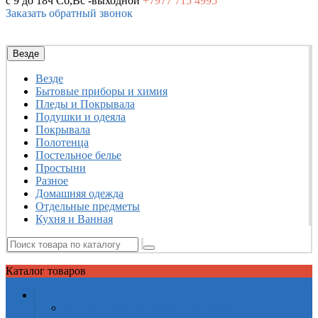
с 9 до 18ч
Сб,Вс -выходной
+7977
715 4995
Заказать обратный звонок
Везде
Везде
Бытовые приборы и химия
Пледы и Покрывала
Подушки и одеяла
Покрывала
Полотенца
Постельное белье
Простыни
Разное
Домашняя одежда
Отдельные предметы
Кухня и Ванная
Каталог
товаров
Бытовые приборы и химия
Жидкие средства для стирки белья