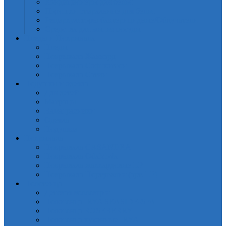
Кондиционеры для белья
Порошки стиральные для белья
Рециркуляторы бактерицидные/Облучатели
Средства для мытья посуды
Пледы и Покрывала
Пледы
Покрывала Жаккард
Покрывала Софткоттон
Покрывала Сатин
Подушки и одеяла
Для детей
Матрацы
Наматрасники
Одеяла
Подушки
Покрывала
Покрывалa CASANDRA
Покрывала OdaModa
Покрывала жаккардовые LP
Покрывала Португалия (арт. LP)
Полотенца
Детская коллекция
Полотенца IRYA SEASIDE-SPA
Полотенца ROSEBERRY
Полотенца кухонные IRYA