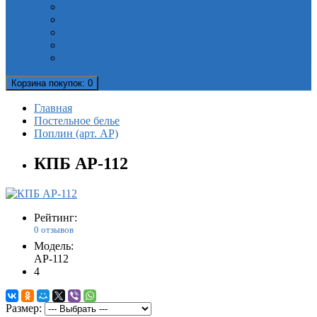
Полотенца мультибренд
Скатерти Valtery
Скатерти рулонные. Клеенка
Фартуки и сидушки
Шторки для душа
Корзина
покупок
: 0
Главная
Постельное белье
Поплин (арт. AP)
КПБ AP-112
Рейтинг:
0 отзывов
Модель:
AP-112
4
Размер: