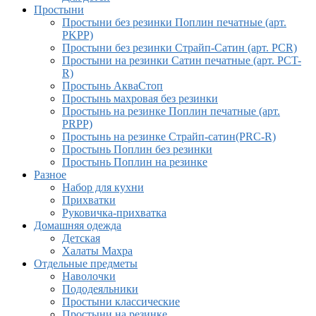
Простыни
Простыни без резинки Поплин печатные (арт.
PKPP)
Простыни без резинки Страйп-Сатин (арт. PCR)
Простыни на резинки Сатин печатные (арт. PCT-
R)
Простынь АкваСтоп
Простынь махровая без резинки
Простынь на резинке Поплин печатные (арт.
PRPP)
Простынь на резинке Страйп-сатин(PRC-R)
Простынь Поплин без резинки
Простынь Поплин на резинке
Разное
Набор для кухни
Прихватки
Руковичка-прихватка
Домашняя одежда
Детская
Халаты Махра
Отдельные предметы
Наволочки
Пододеяльники
Простыни классические
Простыни на резинке