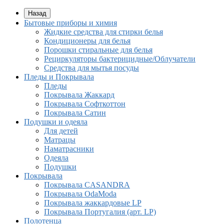
Назад
Бытовые приборы и химия
Жидкие средства для стирки белья
Кондиционеры для белья
Порошки стиральные для белья
Рециркуляторы бактерицидные/Облучатели
Средства для мытья посуды
Пледы и Покрывала
Пледы
Покрывала Жаккард
Покрывала Софткоттон
Покрывала Сатин
Подушки и одеяла
Для детей
Матрацы
Наматрасники
Одеяла
Подушки
Покрывала
Покрывалa CASANDRA
Покрывала OdaModa
Покрывала жаккардовые LP
Покрывала Португалия (арт. LP)
Полотенца