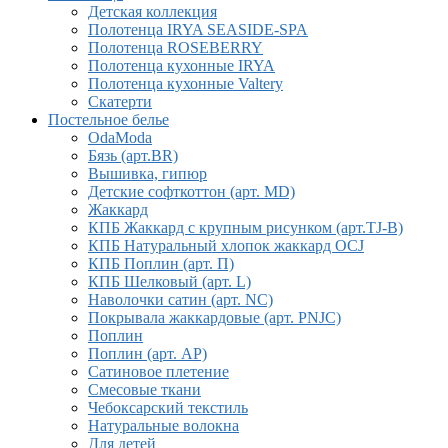
Детская коллекция
Полотенца IRYA SEASIDE-SPA
Полотенца ROSEBERRY
Полотенца кухонные IRYA
Полотенца кухонные Valtery
Скатерти
Постельное белье
OdaModa
Бязь (арт.BR)
Вышивка, гипюр
Детские софткоттон (арт. MD)
Жаккард
КПБ Жаккард с крупным рисунком (арт.TJ-B)
КПБ Натуральный хлопок жаккард OCJ
КПБ Поплин (арт. П)
КПБ Шелковый (арт. L)
Наволочки сатин (арт. NC)
Покрывала жаккардовые (арт. PNJC)
Поплин
Поплин (арт. AP)
Сатиновое плетение
Смесовые ткани
Чебоксарский текстиль
Натуральные волокна
Для детей