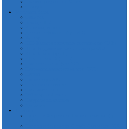
Полотенца кухонные Valtery
Скатерти
Постельное белье
OdaModa
Бязь (арт.BR)
Вышивка, гипюр
Детские софткоттон (арт. MD)
Жаккард
КПБ Жаккард с крупным рисунком (арт.TJ-B)
КПБ Натуральный хлопок жаккард OCJ
КПБ Поплин (арт. П)
КПБ Шелковый (арт. L)
Наволочки сатин (арт. NC)
Покрывала жаккардовые (арт. PNJC)
Поплин
Поплин (арт. AP)
Сатиновое плетение
Смесовые ткани
Чебоксарский текстиль
Натуральные волокна
Для детей
Простыни
Простыни без резинки Поплин печатные (арт.
PKPP)
Простыни без резинки Страйп-Сатин (арт. PCR)