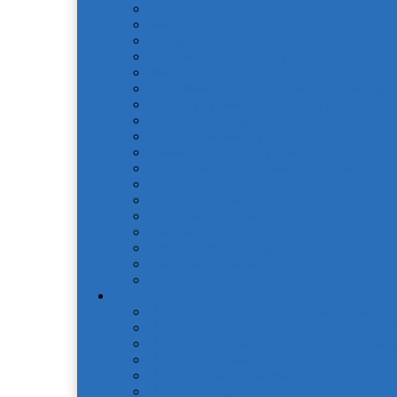
OdaModa
Бязь (арт.BR)
Вышивка, гипюр
Детские софткоттон (арт. MD)
Жаккард
КПБ Жаккард с крупным рисунком (арт.
КПБ Натуральный хлопок жаккард OCJ
КПБ Поплин (арт. П)
КПБ Шелковый (арт. L)
Наволочки сатин (арт. NC)
Покрывала жаккардовые (арт. PNJC)
Поплин
Поплин (арт. AP)
Сатиновое плетение
Смесовые ткани
Чебоксарский текстиль
Натуральные волокна
Для детей
Простыни
Простыни без резинки Поплин печатные
Простыни без резинки Страйп-Сатин (ар
Простыни на резинки Сатин печатные (а
Простынь АкваСтоп
Простынь махровая без резинки
Простынь на резинке Поплин печатные (