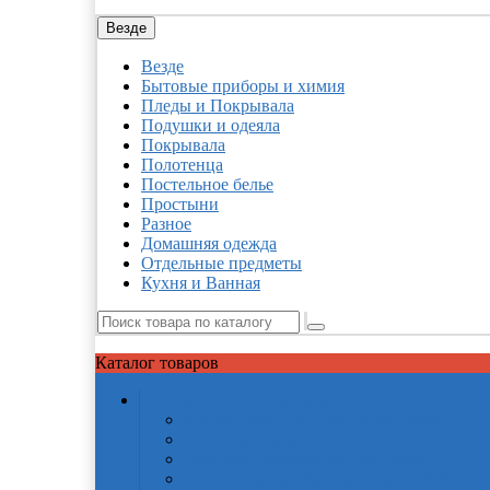
Везде
Везде
Бытовые приборы и химия
Пледы и Покрывала
Подушки и одеяла
Покрывала
Полотенца
Постельное белье
Простыни
Разное
Домашняя одежда
Отдельные предметы
Кухня и Ванная
Каталог
товаров
Бытовые приборы и химия
Жидкие средства для стирки белья
Кондиционеры для белья
Порошки стиральные для белья
Рециркуляторы бактерицидные/Облучат