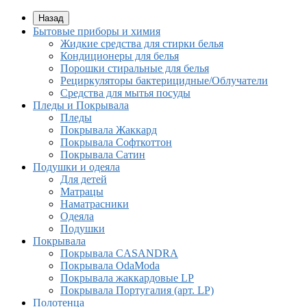
Назад
Бытовые приборы и химия
Жидкие средства для стирки белья
Кондиционеры для белья
Порошки стиральные для белья
Рециркуляторы бактерицидные/Облучатели
Средства для мытья посуды
Пледы и Покрывала
Пледы
Покрывала Жаккард
Покрывала Софткоттон
Покрывала Сатин
Подушки и одеяла
Для детей
Матрацы
Наматрасники
Одеяла
Подушки
Покрывала
Покрывалa CASANDRA
Покрывала OdaModa
Покрывала жаккардовые LP
Покрывала Португалия (арт. LP)
Полотенца