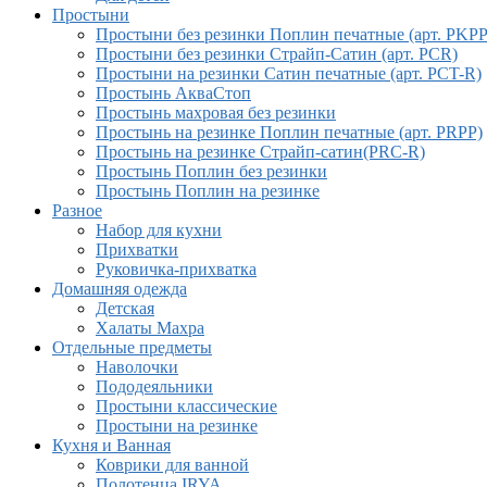
Простыни
Простыни без резинки Поплин печатные (арт. PKPP
Простыни без резинки Страйп-Сатин (арт. PCR)
Простыни на резинки Сатин печатные (арт. PCT-R)
Простынь АкваСтоп
Простынь махровая без резинки
Простынь на резинке Поплин печатные (арт. PRPP)
Простынь на резинке Страйп-сатин(PRC-R)
Простынь Поплин без резинки
Простынь Поплин на резинке
Разное
Набор для кухни
Прихватки
Руковичка-прихватка
Домашняя одежда
Детская
Халаты Махра
Отдельные предметы
Наволочки
Пододеяльники
Простыни классические
Простыни на резинке
Кухня и Ванная
Коврики для ванной
Полотенца IRYA