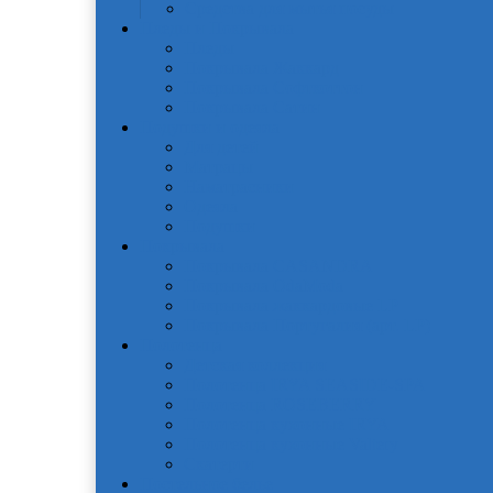
Средства для мытья посуды
Пледы и Покрывала
Пледы
Покрывала Жаккард
Покрывала Софткоттон
Покрывала Сатин
Подушки и одеяла
Для детей
Матрацы
Наматрасники
Одеяла
Подушки
Покрывала
Покрывалa CASANDRA
Покрывала OdaModa
Покрывала жаккардовые LP
Покрывала Португалия (арт. LP)
Полотенца
Детская коллекция
Полотенца IRYA SEASIDE-SPA
Полотенца ROSEBERRY
Полотенца кухонные IRYA
Полотенца кухонные Valtery
Скатерти
Постельное белье