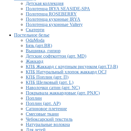
Детская коллекция
Полотенца IRYA SEASIDE-SPA
Полотенца ROSEBERRY
Полотенца кухонные IRYA
Полотенца кухонные Valtery
Скатерти
Постельное белье
OdaModa
Бязь (арт.BR)
Вышивка, гипюр
Детские софткоттон (арт. MD)
Жаккард
КПБ Жаккард с крупным рисунком (арт.TJ-B)
КПБ Натуральный хлопок жаккард OCJ
КПБ Поплин (арт. П)
КПБ Шелковый (арт. L)
Наволочки сатин (арт. NC)
Покрывала жаккардовые (арт. PNJC)
Поплин
Поплин (арт. AP)
Сатиновое плетение
Смесовые ткани
Чебоксарский текстиль
Натуральные волокна
Для детей