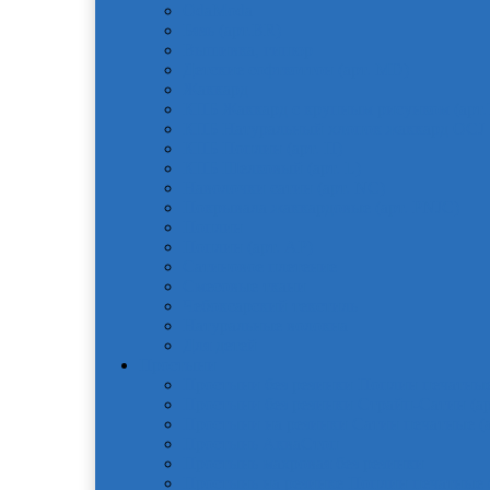
OdaModa
Бязь (арт.BR)
Вышивка, гипюр
Детские софткоттон (арт. MD)
Жаккард
КПБ Жаккард с крупным рисунком (арт.
КПБ Натуральный хлопок жаккард OCJ
КПБ Поплин (арт. П)
КПБ Шелковый (арт. L)
Наволочки сатин (арт. NC)
Покрывала жаккардовые (арт. PNJC)
Поплин
Поплин (арт. AP)
Сатиновое плетение
Смесовые ткани
Чебоксарский текстиль
Натуральные волокна
Для детей
Простыни
Простыни без резинки Поплин печатные
Простыни без резинки Страйп-Сатин (ар
Простыни на резинки Сатин печатные (а
Простынь АкваСтоп
Простынь махровая без резинки
Простынь на резинке Поплин печатные (