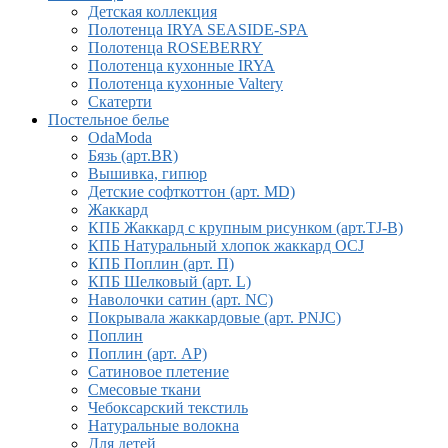
Детская коллекция
Полотенца IRYA SEASIDE-SPA
Полотенца ROSEBERRY
Полотенца кухонные IRYA
Полотенца кухонные Valtery
Скатерти
Постельное белье
OdaModa
Бязь (арт.BR)
Вышивка, гипюр
Детские софткоттон (арт. MD)
Жаккард
КПБ Жаккард с крупным рисунком (арт.TJ-B)
КПБ Натуральный хлопок жаккард OCJ
КПБ Поплин (арт. П)
КПБ Шелковый (арт. L)
Наволочки сатин (арт. NC)
Покрывала жаккардовые (арт. PNJC)
Поплин
Поплин (арт. AP)
Сатиновое плетение
Смесовые ткани
Чебоксарский текстиль
Натуральные волокна
Для детей