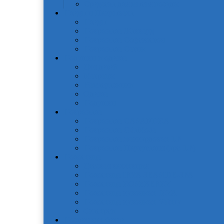
Средства для мытья посуды
Пледы и Покрывала
Пледы
Покрывала Жаккард
Покрывала Софткоттон
Покрывала Сатин
Подушки и одеяла
Для детей
Матрацы
Наматрасники
Одеяла
Подушки
Покрывала
Покрывалa CASANDRA
Покрывала OdaModa
Покрывала жаккардовые LP
Покрывала Португалия (арт. LP)
Полотенца
Детская коллекция
Полотенца IRYA SEASIDE-SPA
Полотенца ROSEBERRY
Полотенца кухонные IRYA
Полотенца кухонные Valtery
Скатерти
Постельное белье