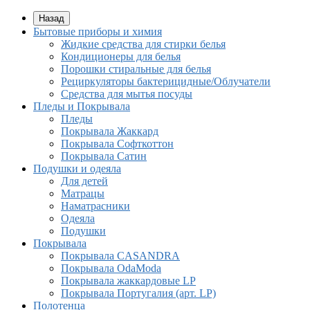
Назад
Бытовые приборы и химия
Жидкие средства для стирки белья
Кондиционеры для белья
Порошки стиральные для белья
Рециркуляторы бактерицидные/Облучатели
Средства для мытья посуды
Пледы и Покрывала
Пледы
Покрывала Жаккард
Покрывала Софткоттон
Покрывала Сатин
Подушки и одеяла
Для детей
Матрацы
Наматрасники
Одеяла
Подушки
Покрывала
Покрывалa CASANDRA
Покрывала OdaModa
Покрывала жаккардовые LP
Покрывала Португалия (арт. LP)
Полотенца