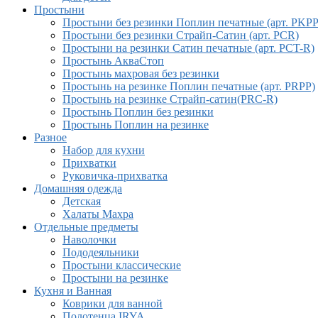
Простыни
Простыни без резинки Поплин печатные (арт. PKPP
Простыни без резинки Страйп-Сатин (арт. PCR)
Простыни на резинки Сатин печатные (арт. PCT-R)
Простынь АкваСтоп
Простынь махровая без резинки
Простынь на резинке Поплин печатные (арт. PRPP)
Простынь на резинке Страйп-сатин(PRC-R)
Простынь Поплин без резинки
Простынь Поплин на резинке
Разное
Набор для кухни
Прихватки
Руковичка-прихватка
Домашняя одежда
Детская
Халаты Махра
Отдельные предметы
Наволочки
Пододеяльники
Простыни классические
Простыни на резинке
Кухня и Ванная
Коврики для ванной
Полотенца IRYA