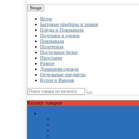
Везде
Везде
Бытовые приборы и химия
Пледы и Покрывала
Подушки и одеяла
Покрывала
Полотенца
Постельное белье
Простыни
Разное
Домашняя одежда
Отдельные предметы
Кухня и Ванная
Каталог
товаров
Бытовые приборы и химия
Жидкие средства для стирки белья
Кондиционеры для белья
Порошки стиральные для белья
Рециркуляторы бактерицидные/Облучат