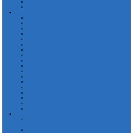
Полотенца кухонные Valtery
Скатерти
Постельное белье
OdaModa
Бязь (арт.BR)
Вышивка, гипюр
Детские софткоттон (арт. MD)
Жаккард
КПБ Жаккард с крупным рисунком (арт.TJ-B)
КПБ Натуральный хлопок жаккард OCJ
КПБ Поплин (арт. П)
КПБ Шелковый (арт. L)
Наволочки сатин (арт. NC)
Покрывала жаккардовые (арт. PNJC)
Поплин
Поплин (арт. AP)
Сатиновое плетение
Смесовые ткани
Чебоксарский текстиль
Натуральные волокна
Для детей
Простыни
Простыни без резинки Поплин печатные (арт.
PKPP)
Простыни без резинки Страйп-Сатин (арт. PCR)