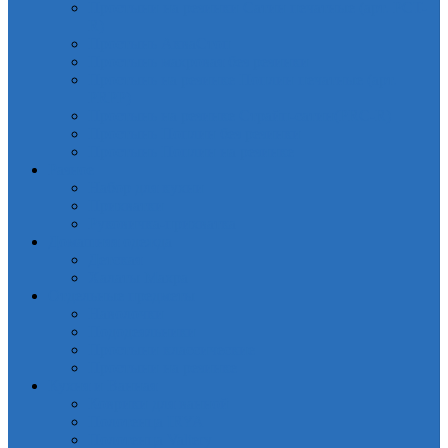
Простыни на резинки Сатин печатные (арт. PCT-
R)
Простынь АкваСтоп
Простынь махровая без резинки
Простынь на резинке Поплин печатные (арт.
PRPP)
Простынь на резинке Страйп-сатин(PRC-R)
Простынь Поплин без резинки
Простынь Поплин на резинке
Разное
Набор для кухни
Прихватки
Руковичка-прихватка
Домашняя одежда
Детская
Халаты Махра
Отдельные предметы
Наволочки
Пододеяльники
Простыни классические
Простыни на резинке
Кухня и Ванная
Коврики для ванной
Полотенца IRYA
Полотенца Valtery