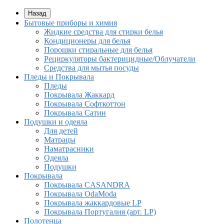
Назад
Бытовые приборы и химия
Жидкие средства для стирки белья
Кондиционеры для белья
Порошки стиральные для белья
Рециркуляторы бактерицидные/Облучатели
Средства для мытья посуды
Пледы и Покрывала
Пледы
Покрывала Жаккард
Покрывала Софткоттон
Покрывала Сатин
Подушки и одеяла
Для детей
Матрацы
Наматрасники
Одеяла
Подушки
Покрывала
Покрывалa CASANDRA
Покрывала OdaModa
Покрывала жаккардовые LP
Покрывала Португалия (арт. LP)
Полотенца