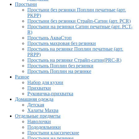
Простыни
Простыни без резинки Поплин печатные (арт.
PKPP)
Простыни без резинки Страйп-Сатин (арт. PCR)
Простыни на резинки Сатин печатные (арт. PCT-
R)
Простынь АкваСтоп
Простынь махровая без резинки
Простынь на резинке Поплин печатные (арт.
PRPP)
Простынь на резинке Страйп-сатин(PRC-R)
Простынь Поплин без резинки
Простынь Поплин на резинке
Разное
Набор для кухни
Прихватки
Руковичка-прихватка
Домашняя одежда
Детская
Халаты Махра
Отдельные предметы
Наволочки
Пододеяльники
Простыни классические
Простыни на резинке