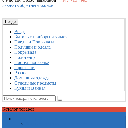
с 9 до 18ч
Сб,Вс -выходной
+7977
715 4995
Заказать обратный звонок
Везде
Везде
Бытовые приборы и химия
Пледы и Покрывала
Подушки и одеяла
Покрывала
Полотенца
Постельное белье
Простыни
Разное
Домашняя одежда
Отдельные предметы
Кухня и Ванная
Каталог
товаров
Бытовые приборы и химия
Жидкие средства для стирки белья