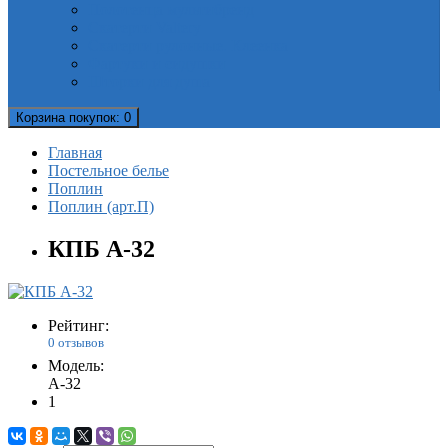
Полотенца мультибренд
Скатерти Valtery
Скатерти рулонные. Клеенка
Фартуки и сидушки
Шторки для душа
Корзина
покупок
: 0
Главная
Постельное белье
Поплин
Поплин (арт.П)
КПБ A-32
Рейтинг:
0 отзывов
Модель:
A-32
1