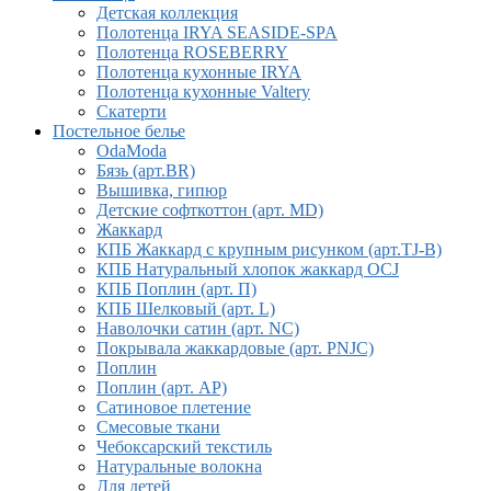
Детская коллекция
Полотенца IRYA SEASIDE-SPA
Полотенца ROSEBERRY
Полотенца кухонные IRYA
Полотенца кухонные Valtery
Скатерти
Постельное белье
OdaModa
Бязь (арт.BR)
Вышивка, гипюр
Детские софткоттон (арт. MD)
Жаккард
КПБ Жаккард с крупным рисунком (арт.TJ-B)
КПБ Натуральный хлопок жаккард OCJ
КПБ Поплин (арт. П)
КПБ Шелковый (арт. L)
Наволочки сатин (арт. NC)
Покрывала жаккардовые (арт. PNJC)
Поплин
Поплин (арт. AP)
Сатиновое плетение
Смесовые ткани
Чебоксарский текстиль
Натуральные волокна
Для детей