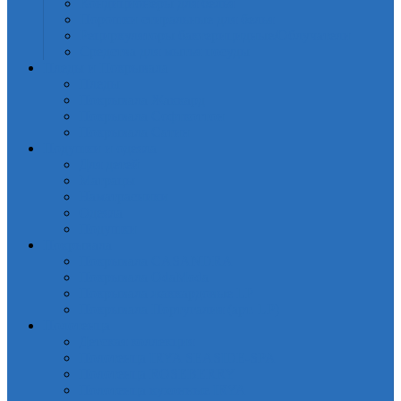
Кондиционеры для белья
Порошки стиральные для белья
Рециркуляторы бактерицидные/Облучатели
Средства для мытья посуды
Пледы и Покрывала
Пледы
Покрывала Жаккард
Покрывала Софткоттон
Покрывала Сатин
Подушки и одеяла
Для детей
Матрацы
Наматрасники
Одеяла
Подушки
Покрывала
Покрывалa CASANDRA
Покрывала OdaModa
Покрывала жаккардовые LP
Покрывала Португалия (арт. LP)
Полотенца
Детская коллекция
Полотенца IRYA SEASIDE-SPA
Полотенца ROSEBERRY
Полотенца кухонные IRYA