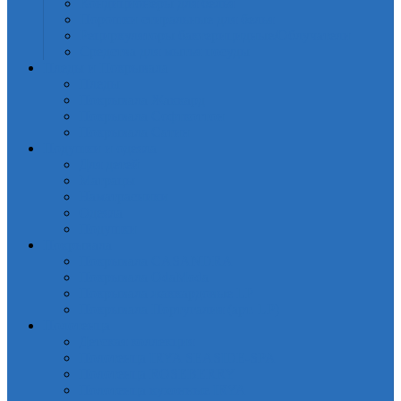
Кондиционеры для белья
Порошки стиральные для белья
Рециркуляторы бактерицидные/Облучатели
Средства для мытья посуды
Пледы и Покрывала
Пледы
Покрывала Жаккард
Покрывала Софткоттон
Покрывала Сатин
Подушки и одеяла
Для детей
Матрацы
Наматрасники
Одеяла
Подушки
Покрывала
Покрывалa CASANDRA
Покрывала OdaModa
Покрывала жаккардовые LP
Покрывала Португалия (арт. LP)
Полотенца
Детская коллекция
Полотенца IRYA SEASIDE-SPA
Полотенца ROSEBERRY
Полотенца кухонные IRYA