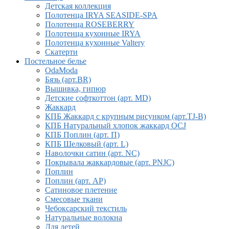
Детская коллекция
Полотенца IRYA SEASIDE-SPA
Полотенца ROSEBERRY
Полотенца кухонные IRYA
Полотенца кухонные Valtery
Скатерти
Постельное белье
OdaModa
Бязь (арт.BR)
Вышивка, гипюр
Детские софткоттон (арт. MD)
Жаккард
КПБ Жаккард с крупным рисунком (арт.TJ-B)
КПБ Натуральный хлопок жаккард OCJ
КПБ Поплин (арт. П)
КПБ Шелковый (арт. L)
Наволочки сатин (арт. NC)
Покрывала жаккардовые (арт. PNJC)
Поплин
Поплин (арт. AP)
Сатиновое плетение
Смесовые ткани
Чебоксарский текстиль
Натуральные волокна
Для детей