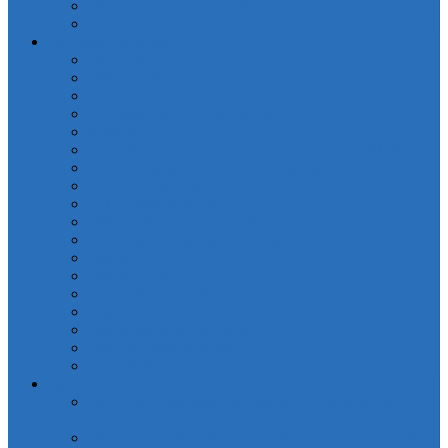
Полотенца кухонные Valtery
Скатерти
Постельное белье
OdaModa
Бязь (арт.BR)
Вышивка, гипюр
Детские софткоттон (арт. MD)
Жаккард
КПБ Жаккард с крупным рисунком (арт.TJ-B)
КПБ Натуральный хлопок жаккард OCJ
КПБ Поплин (арт. П)
КПБ Шелковый (арт. L)
Наволочки сатин (арт. NC)
Покрывала жаккардовые (арт. PNJC)
Поплин
Поплин (арт. AP)
Сатиновое плетение
Смесовые ткани
Чебоксарский текстиль
Натуральные волокна
Для детей
Простыни
Простыни без резинки Поплин печатные (арт.
PKPP)
Простыни без резинки Страйп-Сатин (арт. PCR)