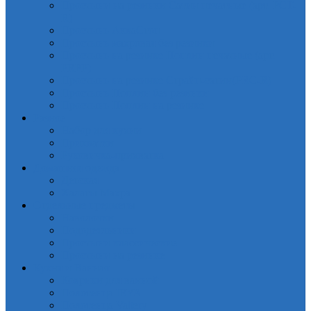
Простыни на резинки Сатин печатные (арт. PCT-
R)
Простынь АкваСтоп
Простынь махровая без резинки
Простынь на резинке Поплин печатные (арт.
PRPP)
Простынь на резинке Страйп-сатин(PRC-R)
Простынь Поплин без резинки
Простынь Поплин на резинке
Разное
Набор для кухни
Прихватки
Руковичка-прихватка
Домашняя одежда
Детская
Халаты Махра
Отдельные предметы
Наволочки
Пододеяльники
Простыни классические
Простыни на резинке
Кухня и Ванная
Коврики для ванной
Полотенца IRYA
Полотенца Valtery