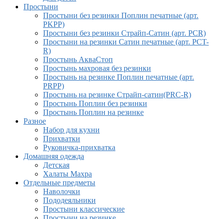
Простыни
Простыни без резинки Поплин печатные (арт.
PKPP)
Простыни без резинки Страйп-Сатин (арт. PCR)
Простыни на резинки Сатин печатные (арт. PCT-
R)
Простынь АкваСтоп
Простынь махровая без резинки
Простынь на резинке Поплин печатные (арт.
PRPP)
Простынь на резинке Страйп-сатин(PRC-R)
Простынь Поплин без резинки
Простынь Поплин на резинке
Разное
Набор для кухни
Прихватки
Руковичка-прихватка
Домашняя одежда
Детская
Халаты Махра
Отдельные предметы
Наволочки
Пододеяльники
Простыни классические
Простыни на резинке