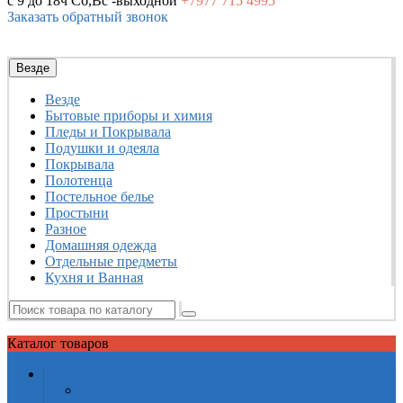
с 9 до 18ч
Сб,Вс -выходной
+7977
715 4995
Заказать обратный звонок
Везде
Везде
Бытовые приборы и химия
Пледы и Покрывала
Подушки и одеяла
Покрывала
Полотенца
Постельное белье
Простыни
Разное
Домашняя одежда
Отдельные предметы
Кухня и Ванная
Каталог
товаров
Бытовые приборы и химия
Жидкие средства для стирки белья