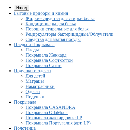
Назад
Бытовые приборы и химия
Жидкие средства для стирки белья
Кондиционеры для белья
Порошки стиральные для белья
Рециркуляторы бактерицидные/Облучатели
Средства для мытья посуды
Пледы и Покрывала
Пледы
Покрывала Жаккард
Покрывала Софткоттон
Покрывала Сатин
Подушки и одеяла
Для детей
Матрацы
Наматрасники
Одеяла
Подушки
Покрывала
Покрывалa CASANDRA
Покрывала OdaModa
Покрывала жаккардовые LP
Покрывала Португалия (арт. LP)
Полотенца