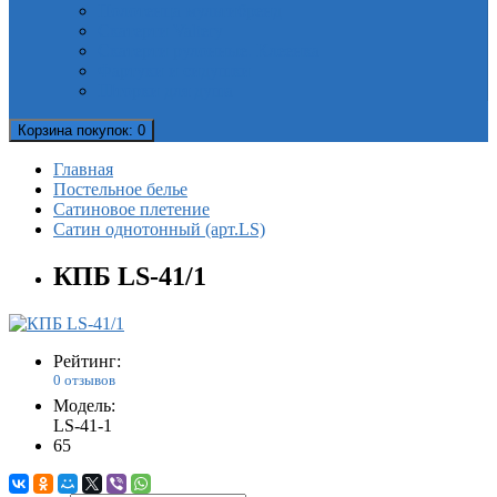
Полотенца мультибренд
Скатерти Valtery
Скатерти рулонные. Клеенка
Фартуки и сидушки
Шторки для душа
Корзина
покупок
: 0
Главная
Постельное белье
Сатиновое плетение
Сатин однотонный (арт.LS)
КПБ LS-41/1
Рейтинг:
0 отзывов
Модель:
LS-41-1
65