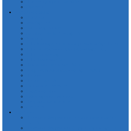
Полотенца кухонные Valtery
Скатерти
Постельное белье
OdaModa
Бязь (арт.BR)
Вышивка, гипюр
Детские софткоттон (арт. MD)
Жаккард
КПБ Жаккард с крупным рисунком (арт.TJ-B)
КПБ Натуральный хлопок жаккард OCJ
КПБ Поплин (арт. П)
КПБ Шелковый (арт. L)
Наволочки сатин (арт. NC)
Покрывала жаккардовые (арт. PNJC)
Поплин
Поплин (арт. AP)
Сатиновое плетение
Смесовые ткани
Чебоксарский текстиль
Натуральные волокна
Для детей
Простыни
Простыни без резинки Поплин печатные (арт.
PKPP)
Простыни без резинки Страйп-Сатин (арт. PCR)