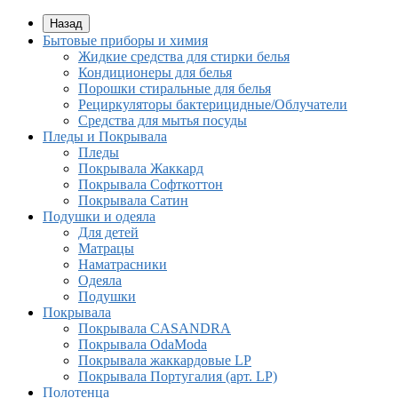
Назад
Бытовые приборы и химия
Жидкие средства для стирки белья
Кондиционеры для белья
Порошки стиральные для белья
Рециркуляторы бактерицидные/Облучатели
Средства для мытья посуды
Пледы и Покрывала
Пледы
Покрывала Жаккард
Покрывала Софткоттон
Покрывала Сатин
Подушки и одеяла
Для детей
Матрацы
Наматрасники
Одеяла
Подушки
Покрывала
Покрывалa CASANDRA
Покрывала OdaModa
Покрывала жаккардовые LP
Покрывала Португалия (арт. LP)
Полотенца