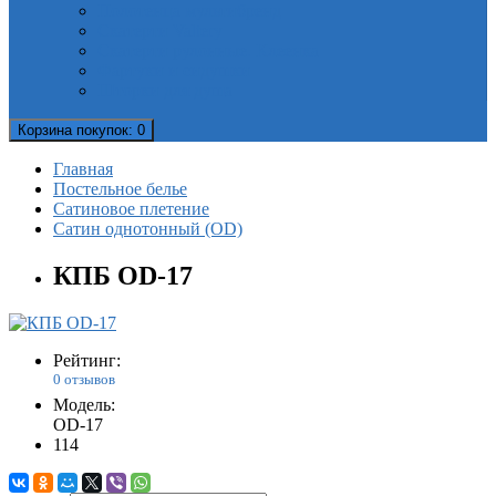
Полотенца мультибренд
Скатерти Valtery
Скатерти рулонные. Клеенка
Фартуки и сидушки
Шторки для душа
Корзина
покупок
: 0
Главная
Постельное белье
Сатиновое плетение
Сатин однотонный (OD)
КПБ OD-17
Рейтинг:
0 отзывов
Модель:
OD-17
114