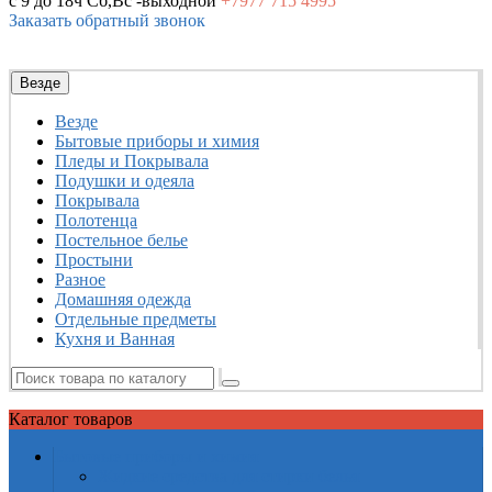
с 9 до 18ч
Сб,Вс -выходной
+7977
715 4995
Заказать обратный звонок
Везде
Везде
Бытовые приборы и химия
Пледы и Покрывала
Подушки и одеяла
Покрывала
Полотенца
Постельное белье
Простыни
Разное
Домашняя одежда
Отдельные предметы
Кухня и Ванная
Каталог
товаров
Бытовые приборы и химия
Жидкие средства для стирки белья