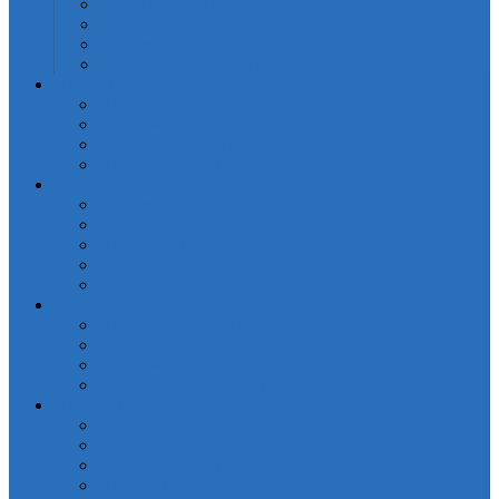
Кондиционеры для белья
Порошки стиральные для белья
Рециркуляторы бактерицидные/Облучатели
Средства для мытья посуды
Пледы и Покрывала
Пледы
Покрывала Жаккард
Покрывала Софткоттон
Покрывала Сатин
Подушки и одеяла
Для детей
Матрацы
Наматрасники
Одеяла
Подушки
Покрывала
Покрывалa CASANDRA
Покрывала OdaModa
Покрывала жаккардовые LP
Покрывала Португалия (арт. LP)
Полотенца
Детская коллекция
Полотенца IRYA SEASIDE-SPA
Полотенца ROSEBERRY
Полотенца кухонные IRYA