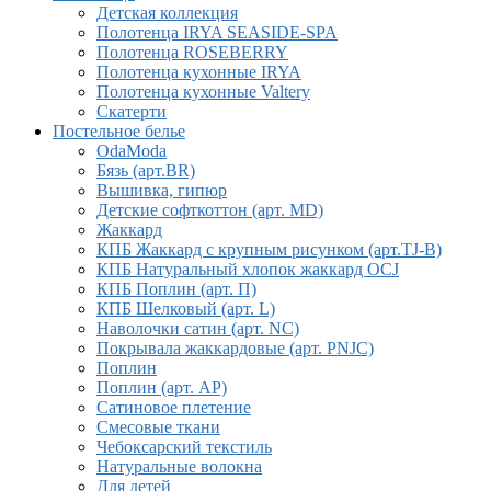
Детская коллекция
Полотенца IRYA SEASIDE-SPA
Полотенца ROSEBERRY
Полотенца кухонные IRYA
Полотенца кухонные Valtery
Скатерти
Постельное белье
OdaModa
Бязь (арт.BR)
Вышивка, гипюр
Детские софткоттон (арт. MD)
Жаккард
КПБ Жаккард с крупным рисунком (арт.TJ-B)
КПБ Натуральный хлопок жаккард OCJ
КПБ Поплин (арт. П)
КПБ Шелковый (арт. L)
Наволочки сатин (арт. NC)
Покрывала жаккардовые (арт. PNJC)
Поплин
Поплин (арт. AP)
Сатиновое плетение
Смесовые ткани
Чебоксарский текстиль
Натуральные волокна
Для детей