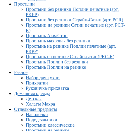
Простыни
Простыни без резинки Поплин печатные (арт.
PKPP)
Простыни без резинки Страйп-Сатин (арт. PCR)
Простыни на резинки Сатин печатные (арт. PCT-
R)
Простынь АкваСтоп
Простынь махровая без резинки
Простынь на резинке Поплин печатные (арт.
PRPP)
Простынь на резинке Страйп-сатин(PRC-R)
Простынь Поплин без резинки
Простынь Поплин на резинке
Разное
Набор для кухни
Прихватки
Руковичка-прихватка
Домашняя одежда
Детская
Халаты Махра
Отдельные предметы
Наволочки
Пододеяльники
Простыни классические
Простыни на резинке