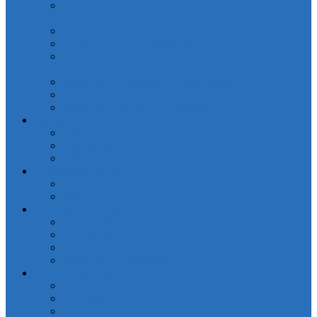
Простыни на резинки Сатин печатные (арт. PCT-
R)
Простынь АкваСтоп
Простынь махровая без резинки
Простынь на резинке Поплин печатные (арт.
PRPP)
Простынь на резинке Страйп-сатин(PRC-R)
Простынь Поплин без резинки
Простынь Поплин на резинке
Разное
Набор для кухни
Прихватки
Руковичка-прихватка
Домашняя одежда
Детская
Халаты Махра
Отдельные предметы
Наволочки
Пододеяльники
Простыни классические
Простыни на резинке
Кухня и Ванная
Коврики для ванной
Полотенца IRYA
Полотенца Valtery