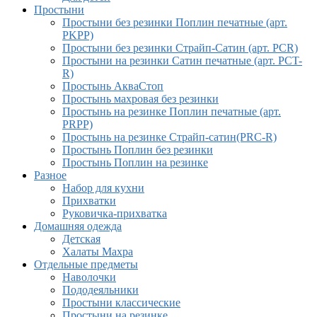
Простыни
Простыни без резинки Поплин печатные (арт.
PKPP)
Простыни без резинки Страйп-Сатин (арт. PCR)
Простыни на резинки Сатин печатные (арт. PCT-
R)
Простынь АкваСтоп
Простынь махровая без резинки
Простынь на резинке Поплин печатные (арт.
PRPP)
Простынь на резинке Страйп-сатин(PRC-R)
Простынь Поплин без резинки
Простынь Поплин на резинке
Разное
Набор для кухни
Прихватки
Руковичка-прихватка
Домашняя одежда
Детская
Халаты Махра
Отдельные предметы
Наволочки
Пододеяльники
Простыни классические
Простыни на резинке