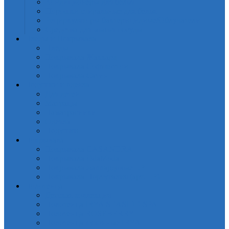
Кондиционеры для белья
Порошки стиральные для белья
Рециркуляторы бактерицидные/Облучатели
Средства для мытья посуды
Пледы и Покрывала
Пледы
Покрывала Жаккард
Покрывала Софткоттон
Покрывала Сатин
Подушки и одеяла
Для детей
Матрацы
Наматрасники
Одеяла
Подушки
Покрывала
Покрывалa CASANDRA
Покрывала OdaModa
Покрывала жаккардовые LP
Покрывала Португалия (арт. LP)
Полотенца
Детская коллекция
Полотенца IRYA SEASIDE-SPA
Полотенца ROSEBERRY
Полотенца кухонные IRYA