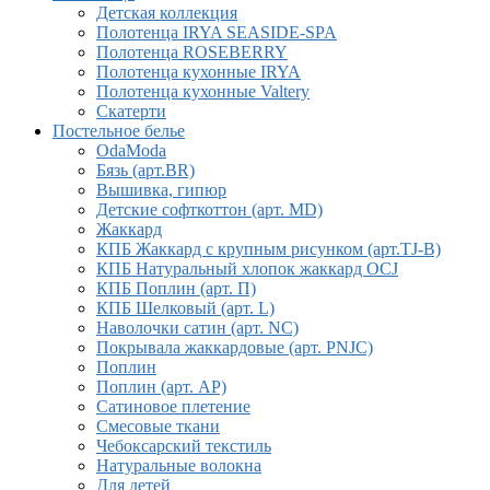
Детская коллекция
Полотенца IRYA SEASIDE-SPA
Полотенца ROSEBERRY
Полотенца кухонные IRYA
Полотенца кухонные Valtery
Скатерти
Постельное белье
OdaModa
Бязь (арт.BR)
Вышивка, гипюр
Детские софткоттон (арт. MD)
Жаккард
КПБ Жаккард с крупным рисунком (арт.TJ-B)
КПБ Натуральный хлопок жаккард OCJ
КПБ Поплин (арт. П)
КПБ Шелковый (арт. L)
Наволочки сатин (арт. NC)
Покрывала жаккардовые (арт. PNJC)
Поплин
Поплин (арт. AP)
Сатиновое плетение
Смесовые ткани
Чебоксарский текстиль
Натуральные волокна
Для детей