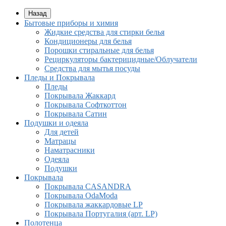
Назад
Бытовые приборы и химия
Жидкие средства для стирки белья
Кондиционеры для белья
Порошки стиральные для белья
Рециркуляторы бактерицидные/Облучатели
Средства для мытья посуды
Пледы и Покрывала
Пледы
Покрывала Жаккард
Покрывала Софткоттон
Покрывала Сатин
Подушки и одеяла
Для детей
Матрацы
Наматрасники
Одеяла
Подушки
Покрывала
Покрывалa CASANDRA
Покрывала OdaModa
Покрывала жаккардовые LP
Покрывала Португалия (арт. LP)
Полотенца