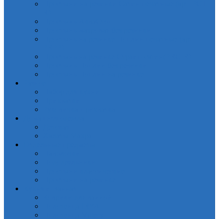
Простыни на резинки Сатин печатные (арт. PCT-
R)
Простынь АкваСтоп
Простынь махровая без резинки
Простынь на резинке Поплин печатные (арт.
PRPP)
Простынь на резинке Страйп-сатин(PRC-R)
Простынь Поплин без резинки
Простынь Поплин на резинке
Разное
Набор для кухни
Прихватки
Руковичка-прихватка
Домашняя одежда
Детская
Халаты Махра
Отдельные предметы
Наволочки
Пододеяльники
Простыни классические
Простыни на резинке
Кухня и Ванная
Коврики для ванной
Полотенца IRYA
Полотенца Valtery