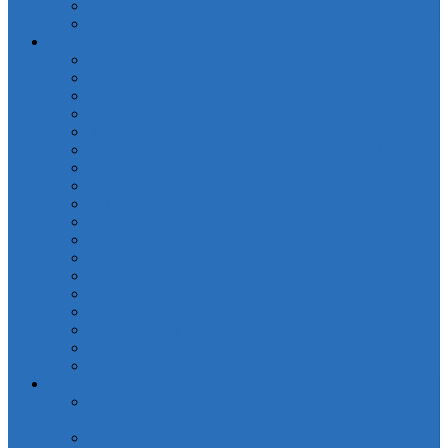
Полотенца кухонные Valtery
Скатерти
Постельное белье
OdaModa
Бязь (арт.BR)
Вышивка, гипюр
Детские софткоттон (арт. MD)
Жаккард
КПБ Жаккард с крупным рисунком (арт.TJ-B)
КПБ Натуральный хлопок жаккард OCJ
КПБ Поплин (арт. П)
КПБ Шелковый (арт. L)
Наволочки сатин (арт. NC)
Покрывала жаккардовые (арт. PNJC)
Поплин
Поплин (арт. AP)
Сатиновое плетение
Смесовые ткани
Чебоксарский текстиль
Натуральные волокна
Для детей
Простыни
Простыни без резинки Поплин печатные (арт.
PKPP)
Простыни без резинки Страйп-Сатин (арт. PCR)