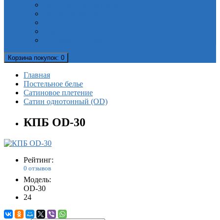
Полотенца мультибренд
Скатерти Valtery
Скатерти рулонные. Клеенка
Фартуки и сидушки
Шторки для душа
Корзина
покупок
: 0
Главная
Постельное белье
Сатиновое плетение
Сатин однотонный (OD)
КПБ OD-30
Рейтинг:
0 отзывов
Модель:
OD-30
24