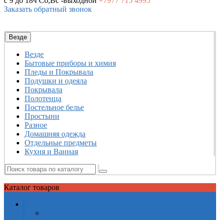
с 9 до 18ч
Сб,Вс -выходной
+7977
715 4995
Заказать обратный звонок
Везде
Везде
Бытовые приборы и химия
Пледы и Покрывала
Подушки и одеяла
Покрывала
Полотенца
Постельное белье
Простыни
Разное
Домашняя одежда
Отдельные предметы
Кухня и Ванная
Каталог
товаров
Бытовые приборы и химия
Жидкие средства для стирки белья