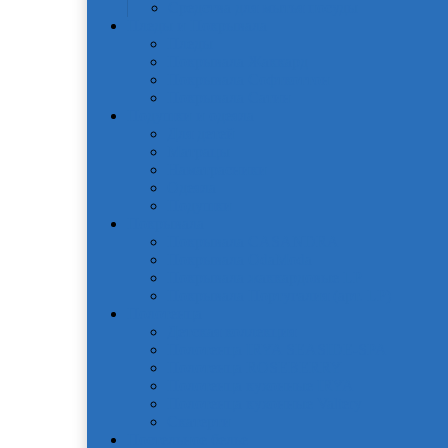
Средства для мытья посуды
Пледы и Покрывала
Пледы
Покрывала Жаккард
Покрывала Софткоттон
Покрывала Сатин
Подушки и одеяла
Для детей
Матрацы
Наматрасники
Одеяла
Подушки
Покрывала
Покрывалa CASANDRA
Покрывала OdaModa
Покрывала жаккардовые LP
Покрывала Португалия (арт. LP)
Полотенца
Детская коллекция
Полотенца IRYA SEASIDE-SPA
Полотенца ROSEBERRY
Полотенца кухонные IRYA
Полотенца кухонные Valtery
Скатерти
Постельное белье