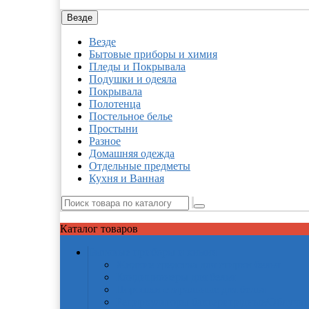
Везде
Везде
Бытовые приборы и химия
Пледы и Покрывала
Подушки и одеяла
Покрывала
Полотенца
Постельное белье
Простыни
Разное
Домашняя одежда
Отдельные предметы
Кухня и Ванная
Каталог
товаров
Бытовые приборы и химия
Жидкие средства для стирки белья
Кондиционеры для белья
Порошки стиральные для белья
Рециркуляторы бактерицидные/Облучат