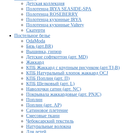
Детская коллекция
Полотенца IRYA SEASIDE-SPA
Полотенца ROSEBERRY
Полотенца кухонные IRYA
Полотенца кухонные Valtery
Скатерти
Постельное белье
OdaModa
Бязь (арт.BR)
Вышивка, гипюр
Детские софткоттон (арт. MD)
Жаккард
КПБ Жаккард с крупным рисунком (арт.TJ-B)
КПБ Натуральный хлопок жаккард OCJ
КПБ Поплин (арт. П)
КПБ Шелковый (арт. L)
Наволочки сатин (арт. NC)
Покрывала жаккардовые (арт. PNJC)
Поплин
Поплин (арт. AP)
Сатиновое плетение
Смесовые ткани
Чебоксарский текстиль
Натуральные волокна
Для детей