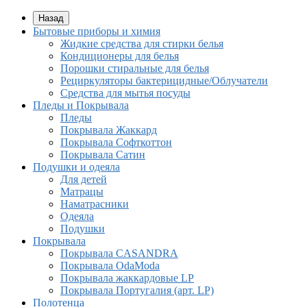
Назад
Бытовые приборы и химия
Жидкие средства для стирки белья
Кондиционеры для белья
Порошки стиральные для белья
Рециркуляторы бактерицидные/Облучатели
Средства для мытья посуды
Пледы и Покрывала
Пледы
Покрывала Жаккард
Покрывала Софткоттон
Покрывала Сатин
Подушки и одеяла
Для детей
Матрацы
Наматрасники
Одеяла
Подушки
Покрывала
Покрывалa CASANDRA
Покрывала OdaModa
Покрывала жаккардовые LP
Покрывала Португалия (арт. LP)
Полотенца