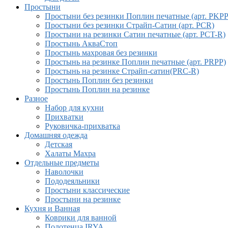
Простыни
Простыни без резинки Поплин печатные (арт. PKPP
Простыни без резинки Страйп-Сатин (арт. PCR)
Простыни на резинки Сатин печатные (арт. PCT-R)
Простынь АкваСтоп
Простынь махровая без резинки
Простынь на резинке Поплин печатные (арт. PRPP)
Простынь на резинке Страйп-сатин(PRC-R)
Простынь Поплин без резинки
Простынь Поплин на резинке
Разное
Набор для кухни
Прихватки
Руковичка-прихватка
Домашняя одежда
Детская
Халаты Махра
Отдельные предметы
Наволочки
Пододеяльники
Простыни классические
Простыни на резинке
Кухня и Ванная
Коврики для ванной
Полотенца IRYA