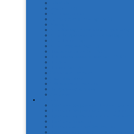
OdaModa
Бязь (арт.BR)
Вышивка, гипюр
Детские софткоттон (арт. MD)
Жаккард
КПБ Жаккард с крупным рисунком (арт.
КПБ Натуральный хлопок жаккард OCJ
КПБ Поплин (арт. П)
КПБ Шелковый (арт. L)
Наволочки сатин (арт. NC)
Покрывала жаккардовые (арт. PNJC)
Поплин
Поплин (арт. AP)
Сатиновое плетение
Смесовые ткани
Чебоксарский текстиль
Натуральные волокна
Для детей
Простыни
Простыни без резинки Поплин печатные
Простыни без резинки Страйп-Сатин (ар
Простыни на резинки Сатин печатные (а
Простынь АкваСтоп
Простынь махровая без резинки
Простынь на резинке Поплин печатные (