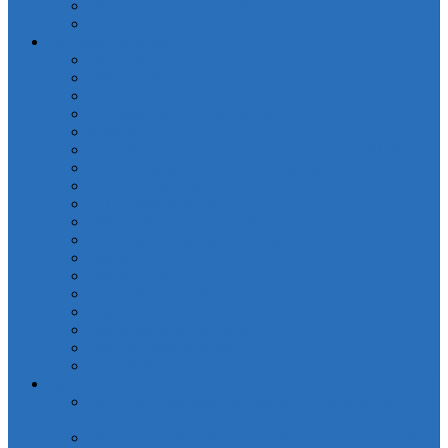
Полотенца кухонные Valtery
Скатерти
Постельное белье
OdaModa
Бязь (арт.BR)
Вышивка, гипюр
Детские софткоттон (арт. MD)
Жаккард
КПБ Жаккард с крупным рисунком (арт.TJ-B)
КПБ Натуральный хлопок жаккард OCJ
КПБ Поплин (арт. П)
КПБ Шелковый (арт. L)
Наволочки сатин (арт. NC)
Покрывала жаккардовые (арт. PNJC)
Поплин
Поплин (арт. AP)
Сатиновое плетение
Смесовые ткани
Чебоксарский текстиль
Натуральные волокна
Для детей
Простыни
Простыни без резинки Поплин печатные (арт.
PKPP)
Простыни без резинки Страйп-Сатин (арт. PCR)