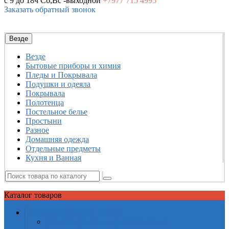
с 9 до 18ч
Сб,Вс -выходной
+7977
715 4995
Заказать обратный звонок
Везде
Везде
Бытовые приборы и химия
Пледы и Покрывала
Подушки и одеяла
Покрывала
Полотенца
Постельное белье
Простыни
Разное
Домашняя одежда
Отдельные предметы
Кухня и Ванная
Каталог
товаров
Бытовые приборы и химия
Жидкие средства для стирки белья