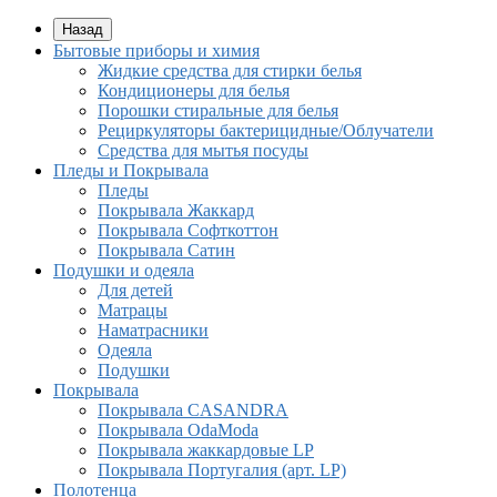
Назад
Бытовые приборы и химия
Жидкие средства для стирки белья
Кондиционеры для белья
Порошки стиральные для белья
Рециркуляторы бактерицидные/Облучатели
Средства для мытья посуды
Пледы и Покрывала
Пледы
Покрывала Жаккард
Покрывала Софткоттон
Покрывала Сатин
Подушки и одеяла
Для детей
Матрацы
Наматрасники
Одеяла
Подушки
Покрывала
Покрывалa CASANDRA
Покрывала OdaModa
Покрывала жаккардовые LP
Покрывала Португалия (арт. LP)
Полотенца