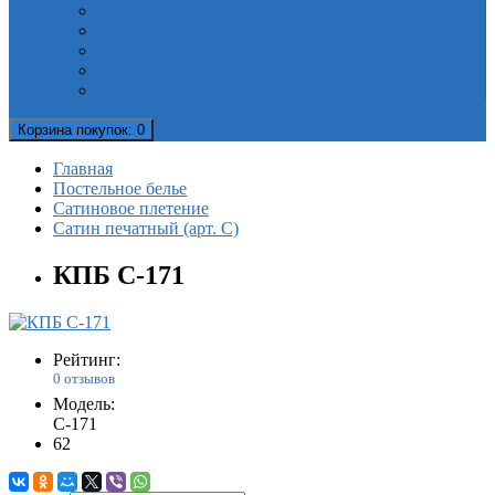
Полотенца мультибренд
Скатерти Valtery
Скатерти рулонные. Клеенка
Фартуки и сидушки
Шторки для душа
Корзина
покупок
: 0
Главная
Постельное белье
Сатиновое плетение
Сатин печатный (арт. С)
КПБ С-171
Рейтинг:
0 отзывов
Модель:
C-171
62