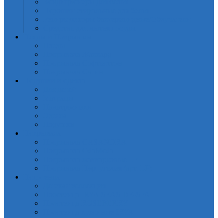
Кондиционеры для белья
Порошки стиральные для белья
Рециркуляторы бактерицидные/Облучатели
Средства для мытья посуды
Пледы и Покрывала
Пледы
Покрывала Жаккард
Покрывала Софткоттон
Покрывала Сатин
Подушки и одеяла
Для детей
Матрацы
Наматрасники
Одеяла
Подушки
Покрывала
Покрывалa CASANDRA
Покрывала OdaModa
Покрывала жаккардовые LP
Покрывала Португалия (арт. LP)
Полотенца
Детская коллекция
Полотенца IRYA SEASIDE-SPA
Полотенца ROSEBERRY
Полотенца кухонные IRYA