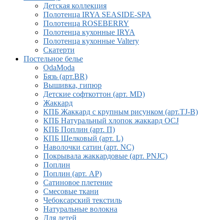
Детская коллекция
Полотенца IRYA SEASIDE-SPA
Полотенца ROSEBERRY
Полотенца кухонные IRYA
Полотенца кухонные Valtery
Скатерти
Постельное белье
OdaModa
Бязь (арт.BR)
Вышивка, гипюр
Детские софткоттон (арт. MD)
Жаккард
КПБ Жаккард с крупным рисунком (арт.TJ-B)
КПБ Натуральный хлопок жаккард OCJ
КПБ Поплин (арт. П)
КПБ Шелковый (арт. L)
Наволочки сатин (арт. NC)
Покрывала жаккардовые (арт. PNJC)
Поплин
Поплин (арт. AP)
Сатиновое плетение
Смесовые ткани
Чебоксарский текстиль
Натуральные волокна
Для детей