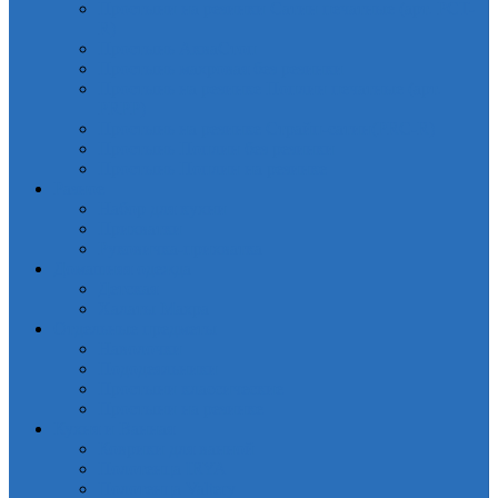
Простыни на резинки Сатин печатные (арт. PCT-
R)
Простынь АкваСтоп
Простынь махровая без резинки
Простынь на резинке Поплин печатные (арт.
PRPP)
Простынь на резинке Страйп-сатин(PRC-R)
Простынь Поплин без резинки
Простынь Поплин на резинке
Разное
Набор для кухни
Прихватки
Руковичка-прихватка
Домашняя одежда
Детская
Халаты Махра
Отдельные предметы
Наволочки
Пододеяльники
Простыни классические
Простыни на резинке
Кухня и Ванная
Коврики для ванной
Полотенца IRYA
Полотенца Valtery