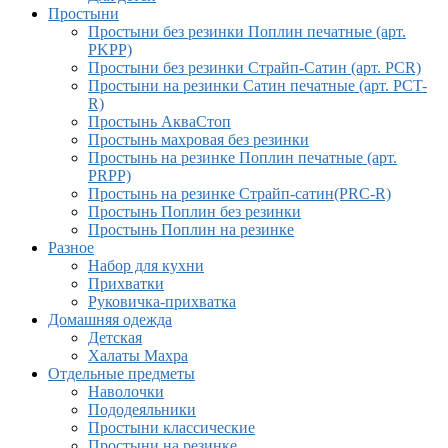
Простыни
Простыни без резинки Поплин печатные (арт.
PKPP)
Простыни без резинки Страйп-Сатин (арт. PCR)
Простыни на резинки Сатин печатные (арт. PCT-
R)
Простынь АкваСтоп
Простынь махровая без резинки
Простынь на резинке Поплин печатные (арт.
PRPP)
Простынь на резинке Страйп-сатин(PRC-R)
Простынь Поплин без резинки
Простынь Поплин на резинке
Разное
Набор для кухни
Прихватки
Руковичка-прихватка
Домашняя одежда
Детская
Халаты Махра
Отдельные предметы
Наволочки
Пододеяльники
Простыни классические
Простыни на резинке