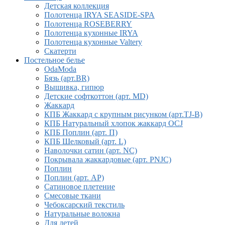
Детская коллекция
Полотенца IRYA SEASIDE-SPA
Полотенца ROSEBERRY
Полотенца кухонные IRYA
Полотенца кухонные Valtery
Скатерти
Постельное белье
OdaModa
Бязь (арт.BR)
Вышивка, гипюр
Детские софткоттон (арт. MD)
Жаккард
КПБ Жаккард с крупным рисунком (арт.TJ-B)
КПБ Натуральный хлопок жаккард OCJ
КПБ Поплин (арт. П)
КПБ Шелковый (арт. L)
Наволочки сатин (арт. NC)
Покрывала жаккардовые (арт. PNJC)
Поплин
Поплин (арт. AP)
Сатиновое плетение
Смесовые ткани
Чебоксарский текстиль
Натуральные волокна
Для детей