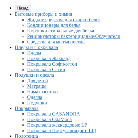
Назад
Бытовые приборы и химия
Жидкие средства для стирки белья
Кондиционеры для белья
Порошки стиральные для белья
Рециркуляторы бактерицидные/Облучатели
Средства для мытья посуды
Пледы и Покрывала
Пледы
Покрывала Жаккард
Покрывала Софткоттон
Покрывала Сатин
Подушки и одеяла
Для детей
Матрацы
Наматрасники
Одеяла
Подушки
Покрывала
Покрывалa CASANDRA
Покрывала OdaModa
Покрывала жаккардовые LP
Покрывала Португалия (арт. LP)
Полотенца