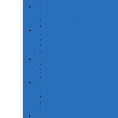
Средства для мытья посуды
Пледы и Покрывала
Пледы
Покрывала Жаккард
Покрывала Софткоттон
Покрывала Сатин
Подушки и одеяла
Для детей
Матрацы
Наматрасники
Одеяла
Подушки
Покрывала
Покрывалa CASANDRA
Покрывала OdaModa
Покрывала жаккардовые LP
Покрывала Португалия (арт. LP)
Полотенца
Детская коллекция
Полотенца IRYA SEASIDE-SPA
Полотенца ROSEBERRY
Полотенца кухонные IRYA
Полотенца кухонные Valtery
Скатерти
Постельное белье