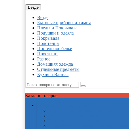
Везде
Везде
Бытовые приборы и химия
Пледы и Покрывала
Подушки и одеяла
Покрывала
Полотенца
Постельное белье
Простыни
Разное
Домашняя одежда
Отдельные предметы
Кухня и Ванная
Каталог
товаров
Бытовые приборы и химия
Жидкие средства для стирки белья
Кондиционеры для белья
Порошки стиральные для белья
Рециркуляторы бактерицидные/Облучат