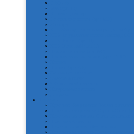
OdaModa
Бязь (арт.BR)
Вышивка, гипюр
Детские софткоттон (арт. MD)
Жаккард
КПБ Жаккард с крупным рисунком (арт.
КПБ Натуральный хлопок жаккард OCJ
КПБ Поплин (арт. П)
КПБ Шелковый (арт. L)
Наволочки сатин (арт. NC)
Покрывала жаккардовые (арт. PNJC)
Поплин
Поплин (арт. AP)
Сатиновое плетение
Смесовые ткани
Чебоксарский текстиль
Натуральные волокна
Для детей
Простыни
Простыни без резинки Поплин печатные
Простыни без резинки Страйп-Сатин (ар
Простыни на резинки Сатин печатные (а
Простынь АкваСтоп
Простынь махровая без резинки
Простынь на резинке Поплин печатные (