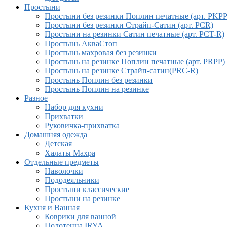
Простыни
Простыни без резинки Поплин печатные (арт. PKPP
Простыни без резинки Страйп-Сатин (арт. PCR)
Простыни на резинки Сатин печатные (арт. PCT-R)
Простынь АкваСтоп
Простынь махровая без резинки
Простынь на резинке Поплин печатные (арт. PRPP)
Простынь на резинке Страйп-сатин(PRC-R)
Простынь Поплин без резинки
Простынь Поплин на резинке
Разное
Набор для кухни
Прихватки
Руковичка-прихватка
Домашняя одежда
Детская
Халаты Махра
Отдельные предметы
Наволочки
Пододеяльники
Простыни классические
Простыни на резинке
Кухня и Ванная
Коврики для ванной
Полотенца IRYA