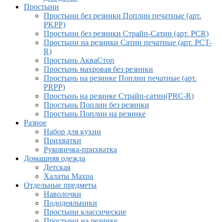
Простыни
Простыни без резинки Поплин печатные (арт.
PKPP)
Простыни без резинки Страйп-Сатин (арт. PCR)
Простыни на резинки Сатин печатные (арт. PCT-
R)
Простынь АкваСтоп
Простынь махровая без резинки
Простынь на резинке Поплин печатные (арт.
PRPP)
Простынь на резинке Страйп-сатин(PRC-R)
Простынь Поплин без резинки
Простынь Поплин на резинке
Разное
Набор для кухни
Прихватки
Руковичка-прихватка
Домашняя одежда
Детская
Халаты Махра
Отдельные предметы
Наволочки
Пододеяльники
Простыни классические
Простыни на резинке