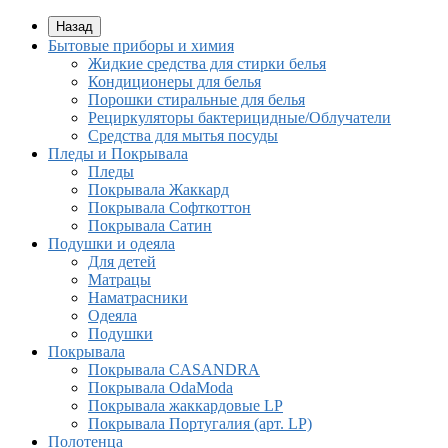
Назад
Бытовые приборы и химия
Жидкие средства для стирки белья
Кондиционеры для белья
Порошки стиральные для белья
Рециркуляторы бактерицидные/Облучатели
Средства для мытья посуды
Пледы и Покрывала
Пледы
Покрывала Жаккард
Покрывала Софткоттон
Покрывала Сатин
Подушки и одеяла
Для детей
Матрацы
Наматрасники
Одеяла
Подушки
Покрывала
Покрывалa CASANDRA
Покрывала OdaModa
Покрывала жаккардовые LP
Покрывала Португалия (арт. LP)
Полотенца