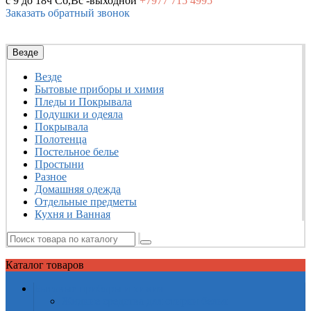
с 9 до 18ч
Сб,Вс -выходной
+7977
715 4995
Заказать обратный звонок
Везде
Везде
Бытовые приборы и химия
Пледы и Покрывала
Подушки и одеяла
Покрывала
Полотенца
Постельное белье
Простыни
Разное
Домашняя одежда
Отдельные предметы
Кухня и Ванная
Каталог
товаров
Бытовые приборы и химия
Жидкие средства для стирки белья