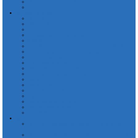
Полотенца кухонные Valtery
Скатерти
Постельное белье
OdaModa
Бязь (арт.BR)
Вышивка, гипюр
Детские софткоттон (арт. MD)
Жаккард
КПБ Жаккард с крупным рисунком (арт.TJ-B)
КПБ Натуральный хлопок жаккард OCJ
КПБ Поплин (арт. П)
КПБ Шелковый (арт. L)
Наволочки сатин (арт. NC)
Покрывала жаккардовые (арт. PNJC)
Поплин
Поплин (арт. AP)
Сатиновое плетение
Смесовые ткани
Чебоксарский текстиль
Натуральные волокна
Для детей
Простыни
Простыни без резинки Поплин печатные (арт.
PKPP)
Простыни без резинки Страйп-Сатин (арт. PCR)