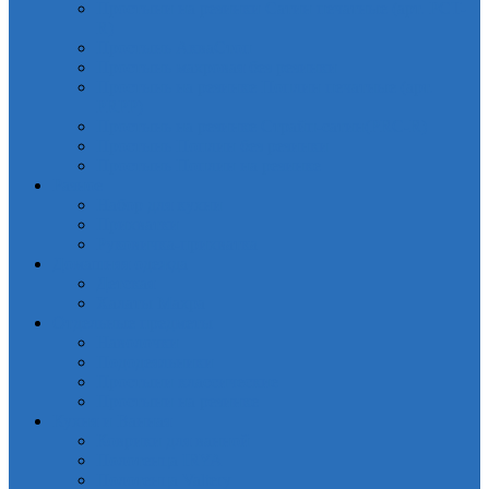
Простыни на резинки Сатин печатные (арт. PCT-
R)
Простынь АкваСтоп
Простынь махровая без резинки
Простынь на резинке Поплин печатные (арт.
PRPP)
Простынь на резинке Страйп-сатин(PRC-R)
Простынь Поплин без резинки
Простынь Поплин на резинке
Разное
Набор для кухни
Прихватки
Руковичка-прихватка
Домашняя одежда
Детская
Халаты Махра
Отдельные предметы
Наволочки
Пододеяльники
Простыни классические
Простыни на резинке
Кухня и Ванная
Коврики для ванной
Полотенца IRYA
Полотенца Valtery