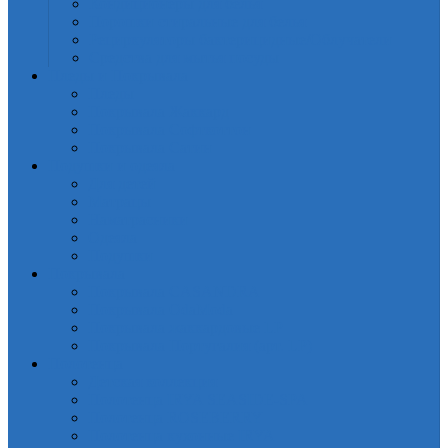
Кондиционеры для белья
Порошки стиральные для белья
Рециркуляторы бактерицидные/Облучатели
Средства для мытья посуды
Пледы и Покрывала
Пледы
Покрывала Жаккард
Покрывала Софткоттон
Покрывала Сатин
Подушки и одеяла
Для детей
Матрацы
Наматрасники
Одеяла
Подушки
Покрывала
Покрывалa CASANDRA
Покрывала OdaModa
Покрывала жаккардовые LP
Покрывала Португалия (арт. LP)
Полотенца
Детская коллекция
Полотенца IRYA SEASIDE-SPA
Полотенца ROSEBERRY
Полотенца кухонные IRYA