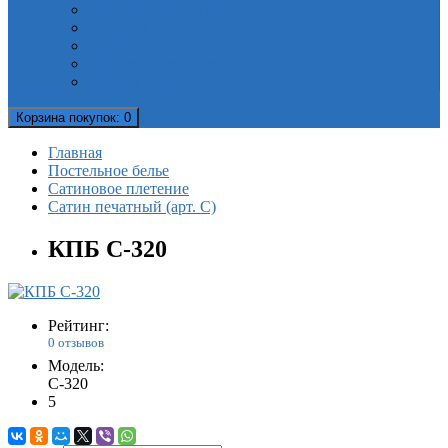
Полотенца мультибренд
Скатерти Valtery
Скатерти рулонные. Клеенка
Фартуки и сидушки
Шторки для душа
Корзина
покупок
: 0
Главная
Постельное белье
Сатиновое плетение
Сатин печатный (арт. С)
КПБ С-320
Рейтинг:
0 отзывов
Модель:
C-320
5