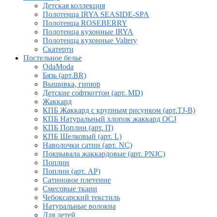
Детская коллекция
Полотенца IRYA SEASIDE-SPA
Полотенца ROSEBERRY
Полотенца кухонные IRYA
Полотенца кухонные Valtery
Скатерти
Постельное белье
OdaModa
Бязь (арт.BR)
Вышивка, гипюр
Детские софткоттон (арт. MD)
Жаккард
КПБ Жаккард с крупным рисунком (арт.TJ-B)
КПБ Натуральный хлопок жаккард OCJ
КПБ Поплин (арт. П)
КПБ Шелковый (арт. L)
Наволочки сатин (арт. NC)
Покрывала жаккардовые (арт. PNJC)
Поплин
Поплин (арт. AP)
Сатиновое плетение
Смесовые ткани
Чебоксарский текстиль
Натуральные волокна
Для детей