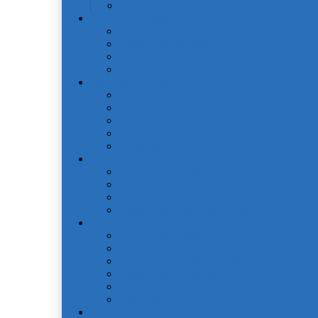
Средства для мытья посуды
Пледы и Покрывала
Пледы
Покрывала Жаккард
Покрывала Софткоттон
Покрывала Сатин
Подушки и одеяла
Для детей
Матрацы
Наматрасники
Одеяла
Подушки
Покрывала
Покрывалa CASANDRA
Покрывала OdaModa
Покрывала жаккардовые LP
Покрывала Португалия (арт. LP)
Полотенца
Детская коллекция
Полотенца IRYA SEASIDE-SPA
Полотенца ROSEBERRY
Полотенца кухонные IRYA
Полотенца кухонные Valtery
Скатерти
Постельное белье