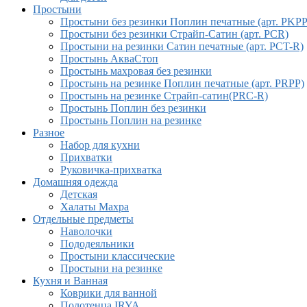
Простыни
Простыни без резинки Поплин печатные (арт. PKPP
Простыни без резинки Страйп-Сатин (арт. PCR)
Простыни на резинки Сатин печатные (арт. PCT-R)
Простынь АкваСтоп
Простынь махровая без резинки
Простынь на резинке Поплин печатные (арт. PRPP)
Простынь на резинке Страйп-сатин(PRC-R)
Простынь Поплин без резинки
Простынь Поплин на резинке
Разное
Набор для кухни
Прихватки
Руковичка-прихватка
Домашняя одежда
Детская
Халаты Махра
Отдельные предметы
Наволочки
Пододеяльники
Простыни классические
Простыни на резинке
Кухня и Ванная
Коврики для ванной
Полотенца IRYA