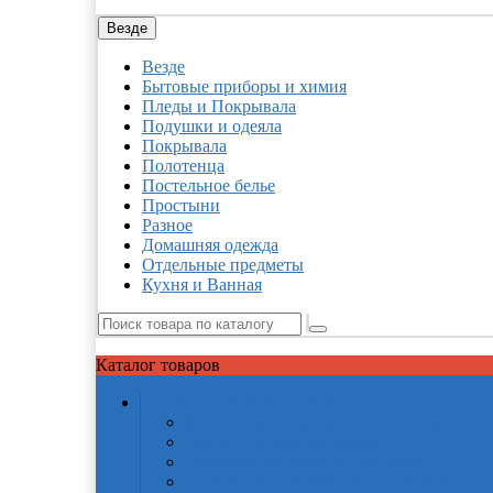
Везде
Везде
Бытовые приборы и химия
Пледы и Покрывала
Подушки и одеяла
Покрывала
Полотенца
Постельное белье
Простыни
Разное
Домашняя одежда
Отдельные предметы
Кухня и Ванная
Каталог
товаров
Бытовые приборы и химия
Жидкие средства для стирки белья
Кондиционеры для белья
Порошки стиральные для белья
Рециркуляторы бактерицидные/Облучат