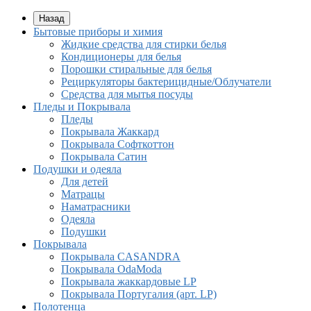
Назад
Бытовые приборы и химия
Жидкие средства для стирки белья
Кондиционеры для белья
Порошки стиральные для белья
Рециркуляторы бактерицидные/Облучатели
Средства для мытья посуды
Пледы и Покрывала
Пледы
Покрывала Жаккард
Покрывала Софткоттон
Покрывала Сатин
Подушки и одеяла
Для детей
Матрацы
Наматрасники
Одеяла
Подушки
Покрывала
Покрывалa CASANDRA
Покрывала OdaModa
Покрывала жаккардовые LP
Покрывала Португалия (арт. LP)
Полотенца