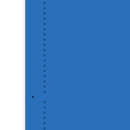
OdaModa
Бязь (арт.BR)
Вышивка, гипюр
Детские софткоттон (арт. MD)
Жаккард
КПБ Жаккард с крупным рисунком (арт.
КПБ Натуральный хлопок жаккард OCJ
КПБ Поплин (арт. П)
КПБ Шелковый (арт. L)
Наволочки сатин (арт. NC)
Покрывала жаккардовые (арт. PNJC)
Поплин
Поплин (арт. AP)
Сатиновое плетение
Смесовые ткани
Чебоксарский текстиль
Натуральные волокна
Для детей
Простыни
Простыни без резинки Поплин печатные
Простыни без резинки Страйп-Сатин (ар
Простыни на резинки Сатин печатные (а
Простынь АкваСтоп
Простынь махровая без резинки
Простынь на резинке Поплин печатные (