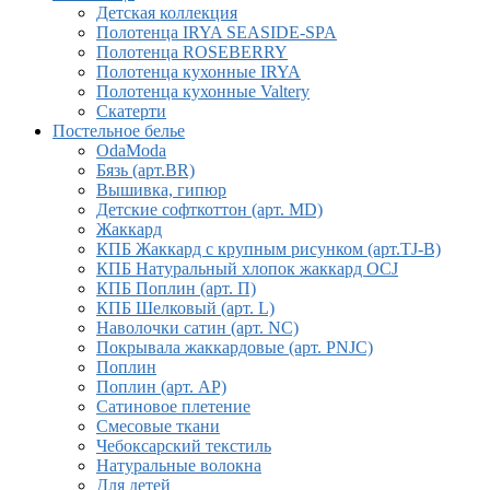
Детская коллекция
Полотенца IRYA SEASIDE-SPA
Полотенца ROSEBERRY
Полотенца кухонные IRYA
Полотенца кухонные Valtery
Скатерти
Постельное белье
OdaModa
Бязь (арт.BR)
Вышивка, гипюр
Детские софткоттон (арт. MD)
Жаккард
КПБ Жаккард с крупным рисунком (арт.TJ-B)
КПБ Натуральный хлопок жаккард OCJ
КПБ Поплин (арт. П)
КПБ Шелковый (арт. L)
Наволочки сатин (арт. NC)
Покрывала жаккардовые (арт. PNJC)
Поплин
Поплин (арт. AP)
Сатиновое плетение
Смесовые ткани
Чебоксарский текстиль
Натуральные волокна
Для детей