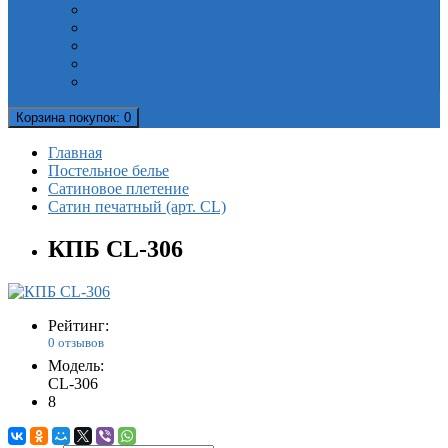
Полотенца мультибренд
Скатерти Valtery
Скатерти рулонные. Клеенка
Фартуки и сидушки
Шторки для душа
Корзина
покупок
: 0
Главная
Постельное белье
Сатиновое плетение
Сатин печатный (арт. СL)
КПБ CL-306
Рейтинг:
0 отзывов
Модель:
CL-306
8