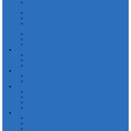
Простыни на резинки Сатин печатные (арт. PCT-
R)
Простынь АкваСтоп
Простынь махровая без резинки
Простынь на резинке Поплин печатные (арт.
PRPP)
Простынь на резинке Страйп-сатин(PRC-R)
Простынь Поплин без резинки
Простынь Поплин на резинке
Разное
Набор для кухни
Прихватки
Руковичка-прихватка
Домашняя одежда
Детская
Халаты Махра
Отдельные предметы
Наволочки
Пододеяльники
Простыни классические
Простыни на резинке
Кухня и Ванная
Коврики для ванной
Полотенца IRYA
Полотенца Valtery