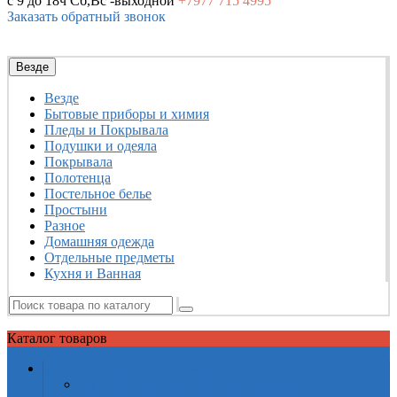
с 9 до 18ч
Сб,Вс -выходной
+7977
715 4995
Заказать обратный звонок
Везде
Везде
Бытовые приборы и химия
Пледы и Покрывала
Подушки и одеяла
Покрывала
Полотенца
Постельное белье
Простыни
Разное
Домашняя одежда
Отдельные предметы
Кухня и Ванная
Каталог
товаров
Бытовые приборы и химия
Жидкие средства для стирки белья