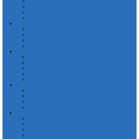
Кондиционеры для белья
Порошки стиральные для белья
Рециркуляторы бактерицидные/Облучатели
Средства для мытья посуды
Пледы и Покрывала
Пледы
Покрывала Жаккард
Покрывала Софткоттон
Покрывала Сатин
Подушки и одеяла
Для детей
Матрацы
Наматрасники
Одеяла
Подушки
Покрывала
Покрывалa CASANDRA
Покрывала OdaModa
Покрывала жаккардовые LP
Покрывала Португалия (арт. LP)
Полотенца
Детская коллекция
Полотенца IRYA SEASIDE-SPA
Полотенца ROSEBERRY
Полотенца кухонные IRYA