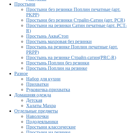
Простыни
Простыни без резинки Поплин печатные (арт.
PKPP)
Простыни без резинки Страйп-Сатин (арт. PCR)
Простыни на резинки Сатин печатные (арт. PCT-
R)
Простынь АкваСтоп
Простынь махровая без резинки
Простынь на резинке Поплин печатные (арт.
PRPP)
Простынь на резинке Страйп-сатин(PRC-R)
Простынь Поплин без резинки
Простынь Поплин на резинке
Разное
Набор для кухни
Прихватки
Руковичка-прихватка
Домашняя одежда
Детская
Халаты Махра
Отдельные предметы
Наволочки
Пододеяльники
Простыни классические
Простыни на резинке