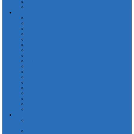
Полотенца кухонные Valtery
Скатерти
Постельное белье
OdaModa
Бязь (арт.BR)
Вышивка, гипюр
Детские софткоттон (арт. MD)
Жаккард
КПБ Жаккард с крупным рисунком (арт.TJ-B)
КПБ Натуральный хлопок жаккард OCJ
КПБ Поплин (арт. П)
КПБ Шелковый (арт. L)
Наволочки сатин (арт. NC)
Покрывала жаккардовые (арт. PNJC)
Поплин
Поплин (арт. AP)
Сатиновое плетение
Смесовые ткани
Чебоксарский текстиль
Натуральные волокна
Для детей
Простыни
Простыни без резинки Поплин печатные (арт.
PKPP)
Простыни без резинки Страйп-Сатин (арт. PCR)