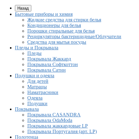
Назад
Бытовые приборы и химия
Жидкие средства для стирки белья
Кондиционеры для белья
Порошки стиральные для белья
Рециркуляторы бактерицидные/Облучатели
Средства для мытья посуды
Пледы и Покрывала
Пледы
Покрывала Жаккард
Покрывала Софткоттон
Покрывала Сатин
Подушки и одеяла
Для детей
Матрацы
Наматрасники
Одеяла
Подушки
Покрывала
Покрывалa CASANDRA
Покрывала OdaModa
Покрывала жаккардовые LP
Покрывала Португалия (арт. LP)
Полотенца