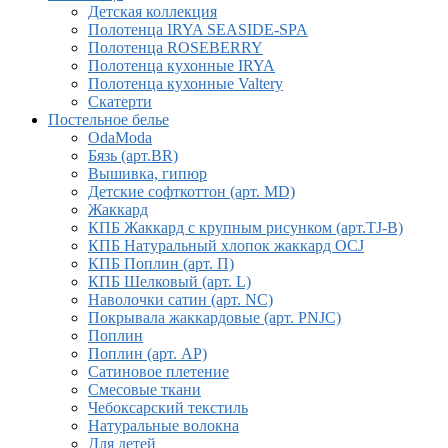
Детская коллекция
Полотенца IRYA SEASIDE-SPA
Полотенца ROSEBERRY
Полотенца кухонные IRYA
Полотенца кухонные Valtery
Скатерти
Постельное белье
OdaModa
Бязь (арт.BR)
Вышивка, гипюр
Детские софткоттон (арт. MD)
Жаккард
КПБ Жаккард с крупным рисунком (арт.TJ-B)
КПБ Натуральный хлопок жаккард OCJ
КПБ Поплин (арт. П)
КПБ Шелковый (арт. L)
Наволочки сатин (арт. NC)
Покрывала жаккардовые (арт. PNJC)
Поплин
Поплин (арт. AP)
Сатиновое плетение
Смесовые ткани
Чебоксарский текстиль
Натуральные волокна
Для детей