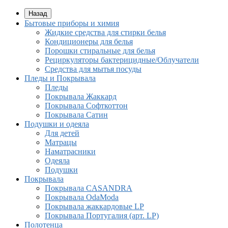
Назад
Бытовые приборы и химия
Жидкие средства для стирки белья
Кондиционеры для белья
Порошки стиральные для белья
Рециркуляторы бактерицидные/Облучатели
Средства для мытья посуды
Пледы и Покрывала
Пледы
Покрывала Жаккард
Покрывала Софткоттон
Покрывала Сатин
Подушки и одеяла
Для детей
Матрацы
Наматрасники
Одеяла
Подушки
Покрывала
Покрывалa CASANDRA
Покрывала OdaModa
Покрывала жаккардовые LP
Покрывала Португалия (арт. LP)
Полотенца