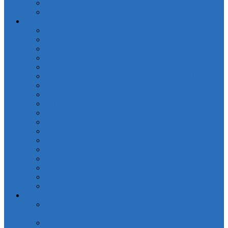
Полотенца кухонные Valtery
Скатерти
Постельное белье
OdaModa
Бязь (арт.BR)
Вышивка, гипюр
Детские софткоттон (арт. MD)
Жаккард
КПБ Жаккард с крупным рисунком (арт.TJ-B)
КПБ Натуральный хлопок жаккард OCJ
КПБ Поплин (арт. П)
КПБ Шелковый (арт. L)
Наволочки сатин (арт. NC)
Покрывала жаккардовые (арт. PNJC)
Поплин
Поплин (арт. AP)
Сатиновое плетение
Смесовые ткани
Чебоксарский текстиль
Натуральные волокна
Для детей
Простыни
Простыни без резинки Поплин печатные (арт.
PKPP)
Простыни без резинки Страйп-Сатин (арт. PCR)