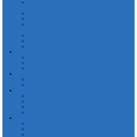
Простыни на резинки Сатин печатные (арт. PCT-
R)
Простынь АкваСтоп
Простынь махровая без резинки
Простынь на резинке Поплин печатные (арт.
PRPP)
Простынь на резинке Страйп-сатин(PRC-R)
Простынь Поплин без резинки
Простынь Поплин на резинке
Разное
Набор для кухни
Прихватки
Руковичка-прихватка
Домашняя одежда
Детская
Халаты Махра
Отдельные предметы
Наволочки
Пододеяльники
Простыни классические
Простыни на резинке
Кухня и Ванная
Коврики для ванной
Полотенца IRYA
Полотенца Valtery