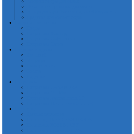
Кондиционеры для белья
Порошки стиральные для белья
Рециркуляторы бактерицидные/Облучатели
Средства для мытья посуды
Пледы и Покрывала
Пледы
Покрывала Жаккард
Покрывала Софткоттон
Покрывала Сатин
Подушки и одеяла
Для детей
Матрацы
Наматрасники
Одеяла
Подушки
Покрывала
Покрывалa CASANDRA
Покрывала OdaModa
Покрывала жаккардовые LP
Покрывала Португалия (арт. LP)
Полотенца
Детская коллекция
Полотенца IRYA SEASIDE-SPA
Полотенца ROSEBERRY
Полотенца кухонные IRYA