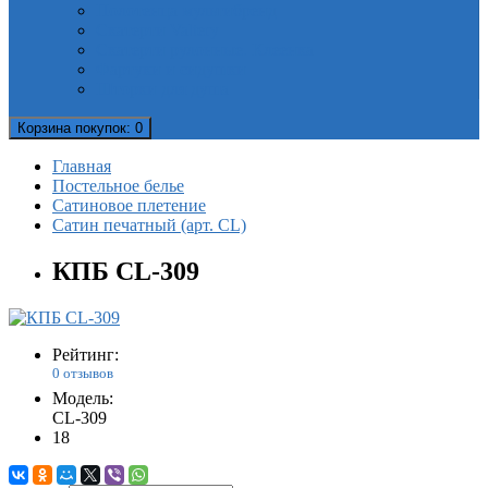
Полотенца мультибренд
Скатерти Valtery
Скатерти рулонные. Клеенка
Фартуки и сидушки
Шторки для душа
Корзина
покупок
: 0
Главная
Постельное белье
Сатиновое плетение
Сатин печатный (арт. СL)
КПБ CL-309
Рейтинг:
0 отзывов
Модель:
CL-309
18