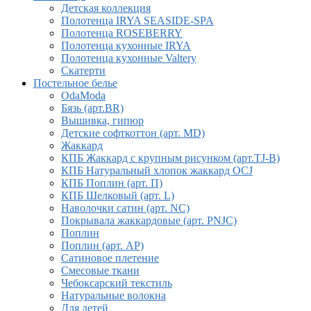
Детская коллекция
Полотенца IRYA SEASIDE-SPA
Полотенца ROSEBERRY
Полотенца кухонные IRYA
Полотенца кухонные Valtery
Скатерти
Постельное белье
OdaModa
Бязь (арт.BR)
Вышивка, гипюр
Детские софткоттон (арт. MD)
Жаккард
КПБ Жаккард с крупным рисунком (арт.TJ-B)
КПБ Натуральный хлопок жаккард OCJ
КПБ Поплин (арт. П)
КПБ Шелковый (арт. L)
Наволочки сатин (арт. NC)
Покрывала жаккардовые (арт. PNJC)
Поплин
Поплин (арт. AP)
Сатиновое плетение
Смесовые ткани
Чебоксарский текстиль
Натуральные волокна
Для детей