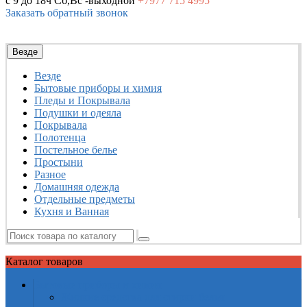
с 9 до 18ч
Сб,Вс -выходной
+7977
715 4995
Заказать обратный звонок
Везде
Везде
Бытовые приборы и химия
Пледы и Покрывала
Подушки и одеяла
Покрывала
Полотенца
Постельное белье
Простыни
Разное
Домашняя одежда
Отдельные предметы
Кухня и Ванная
Каталог
товаров
Бытовые приборы и химия
Жидкие средства для стирки белья