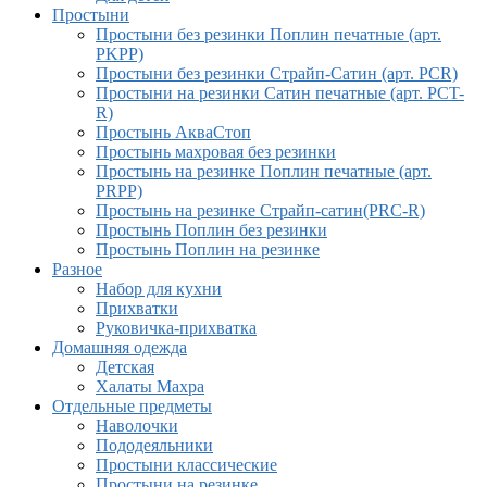
Простыни
Простыни без резинки Поплин печатные (арт.
PKPP)
Простыни без резинки Страйп-Сатин (арт. PCR)
Простыни на резинки Сатин печатные (арт. PCT-
R)
Простынь АкваСтоп
Простынь махровая без резинки
Простынь на резинке Поплин печатные (арт.
PRPP)
Простынь на резинке Страйп-сатин(PRC-R)
Простынь Поплин без резинки
Простынь Поплин на резинке
Разное
Набор для кухни
Прихватки
Руковичка-прихватка
Домашняя одежда
Детская
Халаты Махра
Отдельные предметы
Наволочки
Пододеяльники
Простыни классические
Простыни на резинке