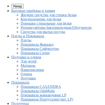
Назад
Бытовые приборы и химия
Жидкие средства для стирки белья
Кондиционеры для белья
Порошки стиральные для белья
Рециркуляторы бактерицидные/Облучатели
Средства для мытья посуды
Пледы и Покрывала
Пледы
Покрывала Жаккард
Покрывала Софткоттон
Покрывала Сатин
Подушки и одеяла
Для детей
Матрацы
Наматрасники
Одеяла
Подушки
Покрывала
Покрывалa CASANDRA
Покрывала OdaModa
Покрывала жаккардовые LP
Покрывала Португалия (арт. LP)
Полотенца