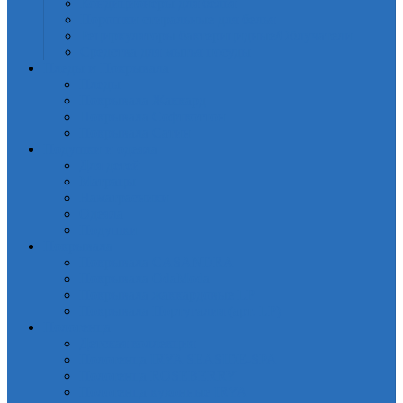
Кондиционеры для белья
Порошки стиральные для белья
Рециркуляторы бактерицидные/Облучатели
Средства для мытья посуды
Пледы и Покрывала
Пледы
Покрывала Жаккард
Покрывала Софткоттон
Покрывала Сатин
Подушки и одеяла
Для детей
Матрацы
Наматрасники
Одеяла
Подушки
Покрывала
Покрывалa CASANDRA
Покрывала OdaModa
Покрывала жаккардовые LP
Покрывала Португалия (арт. LP)
Полотенца
Детская коллекция
Полотенца IRYA SEASIDE-SPA
Полотенца ROSEBERRY
Полотенца кухонные IRYA