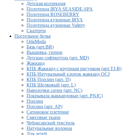
Детская коллекция
Полотенца IRYA SEASIDE-SPA
Полотенца ROSEBERRY
Полотенца кухонные IRYA
Полотенца кухонные Valtery
Скатерти
Постельное белье
OdaModa
Бязь (арт.BR)
Вышивка, гипюр
Детские софткоттон (арт. MD)
Жаккард
КПБ Жаккард с крупным рисунком (арт.TJ-B)
КПБ Натуральный хлопок жаккард OCJ
КПБ Поплин (арт. П)
КПБ Шелковый (арт. L)
Наволочки сатин (арт. NC)
Покрывала жаккардовые (арт. PNJC)
Поплин
Поплин (арт. AP)
Сатиновое плетение
Смесовые ткани
Чебоксарский текстиль
Натуральные волокна
Для детей