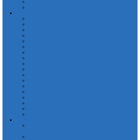
Полотенца кухонные Valtery
Скатерти
Постельное белье
OdaModa
Бязь (арт.BR)
Вышивка, гипюр
Детские софткоттон (арт. MD)
Жаккард
КПБ Жаккард с крупным рисунком (арт.TJ-B)
КПБ Натуральный хлопок жаккард OCJ
КПБ Поплин (арт. П)
КПБ Шелковый (арт. L)
Наволочки сатин (арт. NC)
Покрывала жаккардовые (арт. PNJC)
Поплин
Поплин (арт. AP)
Сатиновое плетение
Смесовые ткани
Чебоксарский текстиль
Натуральные волокна
Для детей
Простыни
Простыни без резинки Поплин печатные (арт.
PKPP)
Простыни без резинки Страйп-Сатин (арт. PCR)