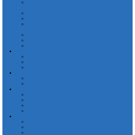
Простыни на резинки Сатин печатные (арт. PCT-
R)
Простынь АкваСтоп
Простынь махровая без резинки
Простынь на резинке Поплин печатные (арт.
PRPP)
Простынь на резинке Страйп-сатин(PRC-R)
Простынь Поплин без резинки
Простынь Поплин на резинке
Разное
Набор для кухни
Прихватки
Руковичка-прихватка
Домашняя одежда
Детская
Халаты Махра
Отдельные предметы
Наволочки
Пододеяльники
Простыни классические
Простыни на резинке
Кухня и Ванная
Коврики для ванной
Полотенца IRYA
Полотенца Valtery