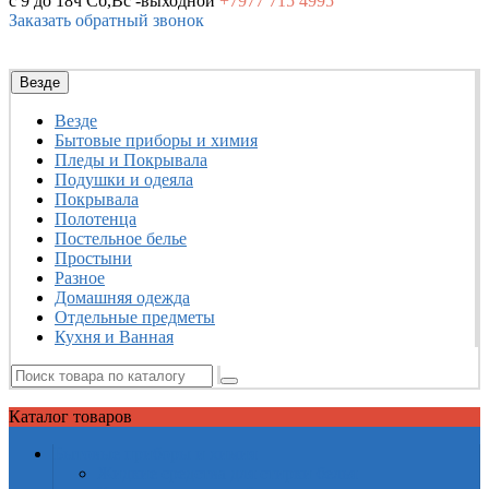
с 9 до 18ч
Сб,Вс -выходной
+7977
715 4995
Заказать обратный звонок
Везде
Везде
Бытовые приборы и химия
Пледы и Покрывала
Подушки и одеяла
Покрывала
Полотенца
Постельное белье
Простыни
Разное
Домашняя одежда
Отдельные предметы
Кухня и Ванная
Каталог
товаров
Бытовые приборы и химия
Жидкие средства для стирки белья