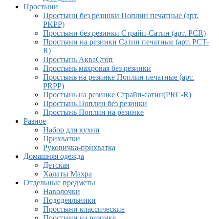
Простыни
Простыни без резинки Поплин печатные (арт.
PKPP)
Простыни без резинки Страйп-Сатин (арт. PCR)
Простыни на резинки Сатин печатные (арт. PCT-
R)
Простынь АкваСтоп
Простынь махровая без резинки
Простынь на резинке Поплин печатные (арт.
PRPP)
Простынь на резинке Страйп-сатин(PRC-R)
Простынь Поплин без резинки
Простынь Поплин на резинке
Разное
Набор для кухни
Прихватки
Руковичка-прихватка
Домашняя одежда
Детская
Халаты Махра
Отдельные предметы
Наволочки
Пододеяльники
Простыни классические
Простыни на резинке