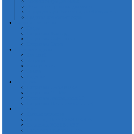
Кондиционеры для белья
Порошки стиральные для белья
Рециркуляторы бактерицидные/Облучатели
Средства для мытья посуды
Пледы и Покрывала
Пледы
Покрывала Жаккард
Покрывала Софткоттон
Покрывала Сатин
Подушки и одеяла
Для детей
Матрацы
Наматрасники
Одеяла
Подушки
Покрывала
Покрывалa CASANDRA
Покрывала OdaModa
Покрывала жаккардовые LP
Покрывала Португалия (арт. LP)
Полотенца
Детская коллекция
Полотенца IRYA SEASIDE-SPA
Полотенца ROSEBERRY
Полотенца кухонные IRYA