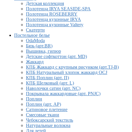
Детская коллекция
Полотенца IRYA SEASIDE-SPA
Полотенца ROSEBERRY
Полотенца кухонные IRYA
Полотенца кухонные Valtery
Скатерти
Постельное белье
OdaModa
Бязь (арт.BR)
Вышивка, гипюр
Детские софткоттон (арт. MD)
Жаккард
КПБ Жаккард с крупным рисунком (арт.TJ-B)
КПБ Натуральный хлопок жаккард OCJ
КПБ Поплин (арт. П)
КПБ Шелковый (арт. L)
Наволочки сатин (арт. NC)
Покрывала жаккардовые (арт. PNJC)
Поплин
Поплин (арт. AP)
Сатиновое плетение
Смесовые ткани
Чебоксарский текстиль
Натуральные волокна
Для детей