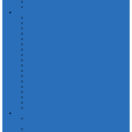
Полотенца кухонные Valtery
Скатерти
Постельное белье
OdaModa
Бязь (арт.BR)
Вышивка, гипюр
Детские софткоттон (арт. MD)
Жаккард
КПБ Жаккард с крупным рисунком (арт.TJ-B)
КПБ Натуральный хлопок жаккард OCJ
КПБ Поплин (арт. П)
КПБ Шелковый (арт. L)
Наволочки сатин (арт. NC)
Покрывала жаккардовые (арт. PNJC)
Поплин
Поплин (арт. AP)
Сатиновое плетение
Смесовые ткани
Чебоксарский текстиль
Натуральные волокна
Для детей
Простыни
Простыни без резинки Поплин печатные (арт.
PKPP)
Простыни без резинки Страйп-Сатин (арт. PCR)