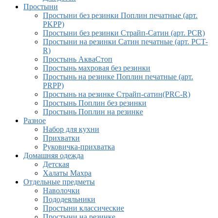
Простыни
Простыни без резинки Поплин печатные (арт.
PKPP)
Простыни без резинки Страйп-Сатин (арт. PCR)
Простыни на резинки Сатин печатные (арт. PCT-
R)
Простынь АкваСтоп
Простынь махровая без резинки
Простынь на резинке Поплин печатные (арт.
PRPP)
Простынь на резинке Страйп-сатин(PRC-R)
Простынь Поплин без резинки
Простынь Поплин на резинке
Разное
Набор для кухни
Прихватки
Руковичка-прихватка
Домашняя одежда
Детская
Халаты Махра
Отдельные предметы
Наволочки
Пододеяльники
Простыни классические
Простыни на резинке