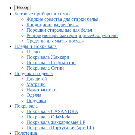
Назад
Бытовые приборы и химия
Жидкие средства для стирки белья
Кондиционеры для белья
Порошки стиральные для белья
Рециркуляторы бактерицидные/Облучатели
Средства для мытья посуды
Пледы и Покрывала
Пледы
Покрывала Жаккард
Покрывала Софткоттон
Покрывала Сатин
Подушки и одеяла
Для детей
Матрацы
Наматрасники
Одеяла
Подушки
Покрывала
Покрывалa CASANDRA
Покрывала OdaModa
Покрывала жаккардовые LP
Покрывала Португалия (арт. LP)
Полотенца