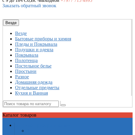
с 9 до 18ч
Сб,Вс -выходной
+7977
715 4995
Заказать обратный звонок
Везде
Везде
Бытовые приборы и химия
Пледы и Покрывала
Подушки и одеяла
Покрывала
Полотенца
Постельное белье
Простыни
Разное
Домашняя одежда
Отдельные предметы
Кухня и Ванная
Каталог
товаров
Бытовые приборы и химия
Жидкие средства для стирки белья