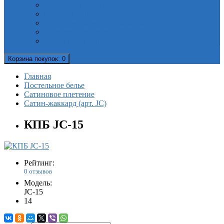
Полотенца мультибренд
Скатерти Valtery
Скатерти рулонные. Клеенка
Фартуки и сидушки
Шторки для душа
Корзина
покупок
: 0
Главная
Постельное белье
Сатиновое плетение
Сатин-жаккард (арт. JC)
КПБ JC-15
Рейтинг:
0 отзывов
Модель:
JC-15
14