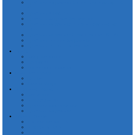
Простыни на резинки Сатин печатные (арт. PCT-
R)
Простынь АкваСтоп
Простынь махровая без резинки
Простынь на резинке Поплин печатные (арт.
PRPP)
Простынь на резинке Страйп-сатин(PRC-R)
Простынь Поплин без резинки
Простынь Поплин на резинке
Разное
Набор для кухни
Прихватки
Руковичка-прихватка
Домашняя одежда
Детская
Халаты Махра
Отдельные предметы
Наволочки
Пододеяльники
Простыни классические
Простыни на резинке
Кухня и Ванная
Коврики для ванной
Полотенца IRYA
Полотенца Valtery