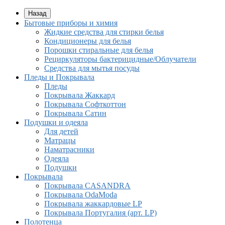
Назад
Бытовые приборы и химия
Жидкие средства для стирки белья
Кондиционеры для белья
Порошки стиральные для белья
Рециркуляторы бактерицидные/Облучатели
Средства для мытья посуды
Пледы и Покрывала
Пледы
Покрывала Жаккард
Покрывала Софткоттон
Покрывала Сатин
Подушки и одеяла
Для детей
Матрацы
Наматрасники
Одеяла
Подушки
Покрывала
Покрывалa CASANDRA
Покрывала OdaModa
Покрывала жаккардовые LP
Покрывала Португалия (арт. LP)
Полотенца