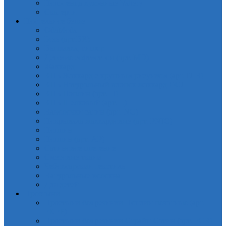
Полотенца кухонные Valtery
Скатерти
Постельное белье
OdaModa
Бязь (арт.BR)
Вышивка, гипюр
Детские софткоттон (арт. MD)
Жаккард
КПБ Жаккард с крупным рисунком (арт.TJ-B)
КПБ Натуральный хлопок жаккард OCJ
КПБ Поплин (арт. П)
КПБ Шелковый (арт. L)
Наволочки сатин (арт. NC)
Покрывала жаккардовые (арт. PNJC)
Поплин
Поплин (арт. AP)
Сатиновое плетение
Смесовые ткани
Чебоксарский текстиль
Натуральные волокна
Для детей
Простыни
Простыни без резинки Поплин печатные (арт.
PKPP)
Простыни без резинки Страйп-Сатин (арт. PCR)