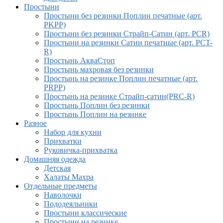
Простыни
Простыни без резинки Поплин печатные (арт.
PKPP)
Простыни без резинки Страйп-Сатин (арт. PCR)
Простыни на резинки Сатин печатные (арт. PCT-
R)
Простынь АкваСтоп
Простынь махровая без резинки
Простынь на резинке Поплин печатные (арт.
PRPP)
Простынь на резинке Страйп-сатин(PRC-R)
Простынь Поплин без резинки
Простынь Поплин на резинке
Разное
Набор для кухни
Прихватки
Руковичка-прихватка
Домашняя одежда
Детская
Халаты Махра
Отдельные предметы
Наволочки
Пододеяльники
Простыни классические
Простыни на резинке