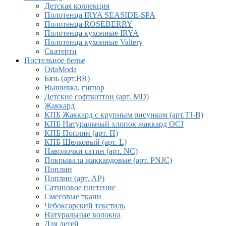
Детская коллекция
Полотенца IRYA SEASIDE-SPA
Полотенца ROSEBERRY
Полотенца кухонные IRYA
Полотенца кухонные Valtery
Скатерти
Постельное белье
OdaModa
Бязь (арт.BR)
Вышивка, гипюр
Детские софткоттон (арт. MD)
Жаккард
КПБ Жаккард с крупным рисунком (арт.TJ-B)
КПБ Натуральный хлопок жаккард OCJ
КПБ Поплин (арт. П)
КПБ Шелковый (арт. L)
Наволочки сатин (арт. NC)
Покрывала жаккардовые (арт. PNJC)
Поплин
Поплин (арт. AP)
Сатиновое плетение
Смесовые ткани
Чебоксарский текстиль
Натуральные волокна
Для детей