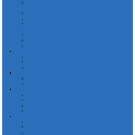
Простыни на резинки Сатин печатные (арт. PCT-
R)
Простынь АкваСтоп
Простынь махровая без резинки
Простынь на резинке Поплин печатные (арт.
PRPP)
Простынь на резинке Страйп-сатин(PRC-R)
Простынь Поплин без резинки
Простынь Поплин на резинке
Разное
Набор для кухни
Прихватки
Руковичка-прихватка
Домашняя одежда
Детская
Халаты Махра
Отдельные предметы
Наволочки
Пододеяльники
Простыни классические
Простыни на резинке
Кухня и Ванная
Коврики для ванной
Полотенца IRYA
Полотенца Valtery