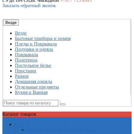
с 9 до 18ч
Сб,Вс -выходной
+7977
715 4995
Заказать обратный звонок
Везде
Везде
Бытовые приборы и химия
Пледы и Покрывала
Подушки и одеяла
Покрывала
Полотенца
Постельное белье
Простыни
Разное
Домашняя одежда
Отдельные предметы
Кухня и Ванная
Каталог
товаров
Бытовые приборы и химия
Жидкие средства для стирки белья